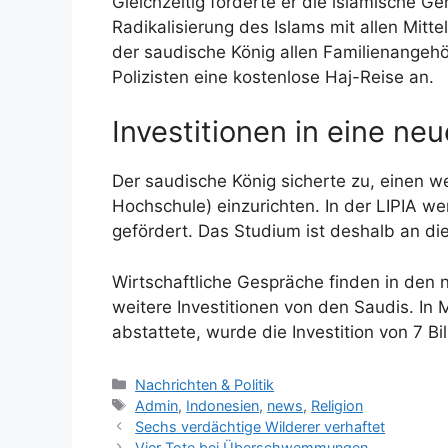
Gleichzeitig forderte er die islamische G
Radikalisierung des Islams mit allen Mitt
der saudische König allen Familienangeh
Polizisten eine kostenlose Haj-Reise an.
Investitionen in eine neu
Der saudische König sicherte zu, einen w
Hochschule) einzurichten. In der LIPIA 
gefördert. Das Studium ist deshalb an die
Wirtschaftliche Gespräche finden in den n
weitere Investitionen von den Saudis. In
abstattete, wurde die Investition von 7 Bi
Kategorien
Nachrichten & Politik
Schlagwörter
Admin
,
Indonesien
,
news
,
Religion
Sechs verdächtige Wilderer verhaftet
Vier Tote bei Überschwemmungen