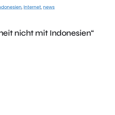
ndonesien
,
Internet
,
news
eit nicht mit Indonesien“