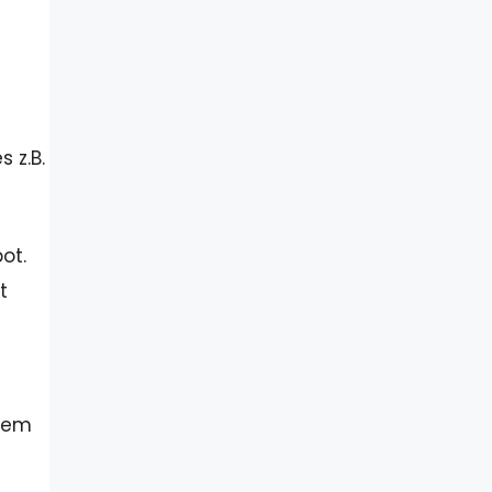
 z.B.
ot.
t
inem