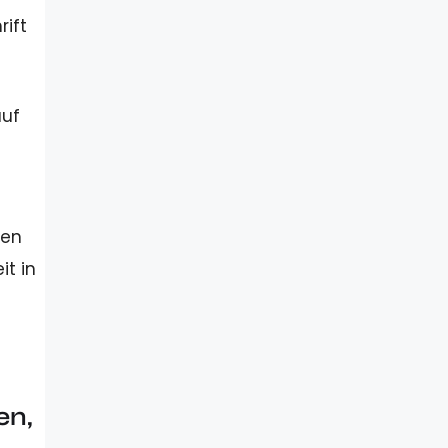
rift
auf
hen
it in
en,