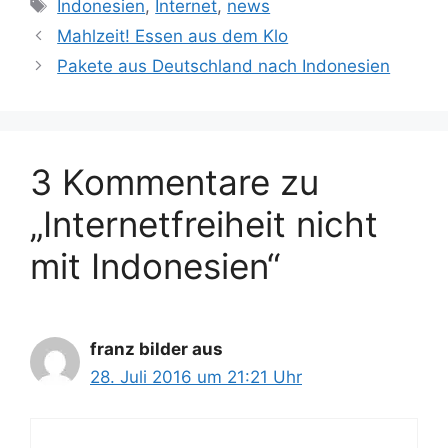
S
Indonesien
,
Internet
,
news
t
c
Mahlzeit! Essen aus dem Klo
e
h
Pakete aus Deutschland nach Indonesien
g
l
o
a
r
g
i
w
3 Kommentare zu
e
ö
n
r
„Internetfreiheit nicht
t
e
mit Indonesien“
r
franz bilder aus
28. Juli 2016 um 21:21 Uhr