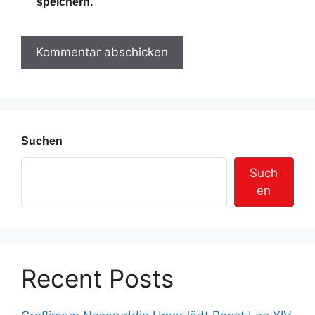
speichern.
A
t
d
e
r
e
s
s
e
Suchen
Such
en
Recent Posts