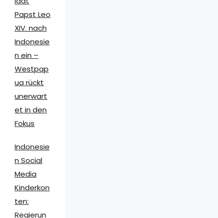
lädt
Papst Leo
XIV. nach
Indonesie
n ein –
Westpap
ua rückt
unerwart
et in den
Fokus
Indonesie
n Social
Media
Kinderkon
ten:
Regierun