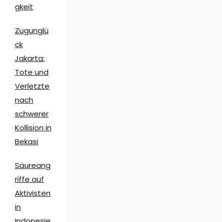
gkeit
Zugunglü
ck
Jakarta:
Tote und
Verletzte
nach
schwerer
Kollision in
Bekasi
Säureang
riffe auf
Aktivisten
in
Indonesie