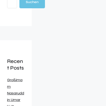
Suchen
Recen
t Posts
Großima
m
Nasarudd
in Umar