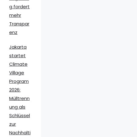
g fordert
mehr
Transpar
enz
Jakarta
startet
Climate
Village
Program
2026:
Mülltrenn
ung als
Schlüssel
zur
Nachhalti