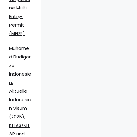
ne Multi-
Entry-
Permit
(MERP)
Muhame
d Rüdiger
zu
Indonesie
n:
Aktuelle
Indonesie
n Visum
(2025),
KITAS/KIT
AP und