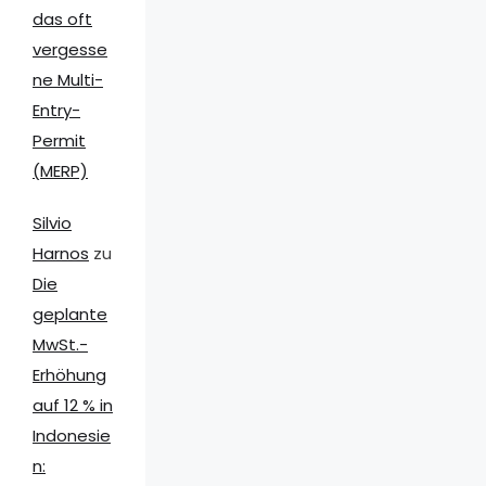
das oft
vergesse
ne Multi-
Entry-
Permit
(MERP)
Silvio
Harnos
zu
Die
geplante
MwSt.-
Erhöhung
auf 12 % in
Indonesie
n: