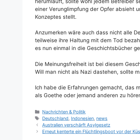
herumläuft, sollte wohl jedem Betreiber 
einer Verunglimpfung der Opfer absieht u
Konzeptes stellt.
Anzumerken wäre auch dass nicht alle D
teilweise ihre Haltung mit dem Tod bezah
es nun einmal in die Geschichtsbücher ge
Die Meinungsfreiheit ist bei diesem Gesc
Will man nicht als Nazi dastehen, sollt
Ich habe die Erfahrungen gemacht, das ma
als Goethe oder jemand anderen zu höre
Kategorien
Nachrichten & Politik
Schlagwörter
Deutschland
,
Indonesien
,
news
Australien verschärft Asylgesetz
Erneut kenterte ein Flüchtlingsboot vor der Kü