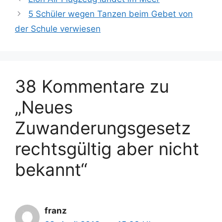
e
h
5 Schüler wegen Tanzen beim Gebet von
g
l
der Schule verwiesen
o
a
r
g
i
w
e
ö
n
38 Kommentare zu
r
t
„Neues
e
r
Zuwanderungsgesetz
rechtsgültig aber nicht
bekannt“
franz