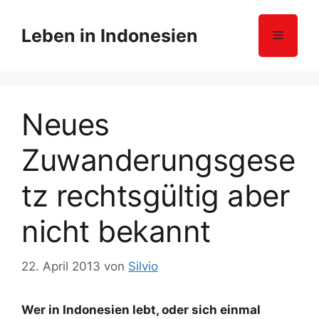
Z
u
Leben in Indonesien
Menü
m
I
n
h
Neues
a
l
Zuwanderungsgese
t
s
tz rechtsgültig aber
p
r
nicht bekannt
i
n
g
22. April 2013
von
Silvio
e
n
Wer in Indonesien lebt, oder sich einmal