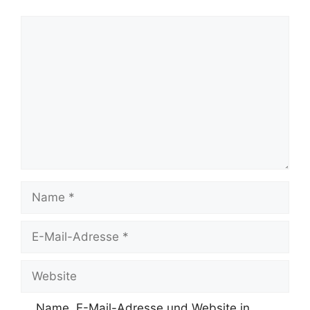
Kommentar
Name
E-
Mail-
Adresse
Website
Name, E-Mail-Adresse und Website in