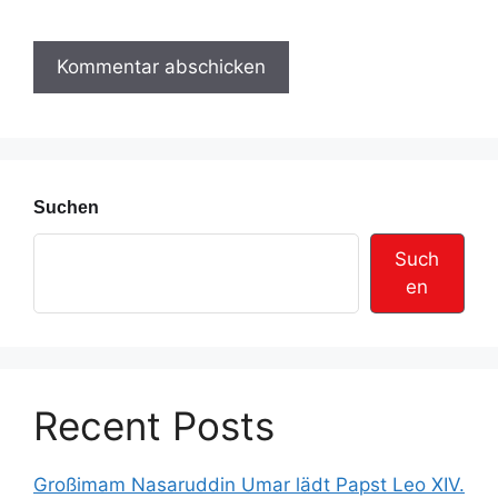
t
d
e
r
e
s
s
e
Suchen
Such
en
Recent Posts
Großimam Nasaruddin Umar lädt Papst Leo XIV.