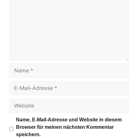
o
m
m
e
n
t
a
r
N
a
m
E
e
-
M
W
a
e
i
b
Name, E-Mail-Adresse und Website in diesem
l
s
Browser für meinen nächsten Kommentar
-
i
speichern.
A