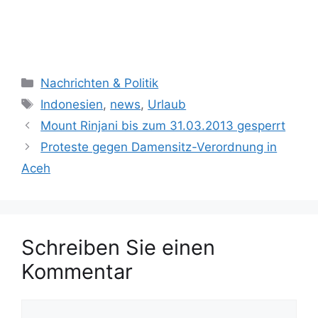
K
Nachrichten & Politik
a
S
Indonesien
,
news
,
Urlaub
t
c
Mount Rinjani bis zum 31.03.2013 gesperrt
e
h
Proteste gegen Damensitz-Verordnung in
g
l
Aceh
o
a
r
g
i
w
e
ö
n
Schreiben Sie einen
r
t
Kommentar
e
r
K