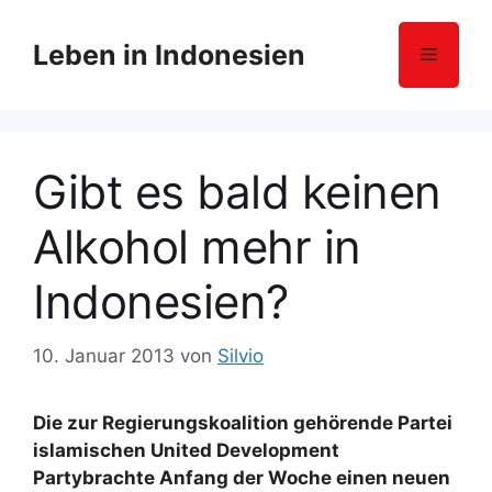
Z
u
Leben in Indonesien
Menü
m
I
n
h
Gibt es bald keinen
a
l
Alkohol mehr in
t
s
Indonesien?
p
r
i
10. Januar 2013
von
Silvio
n
g
Die zur Regierungskoalition gehörende Partei
e
islamischen United Development
n
Partybrachte Anfang der Woche einen neuen