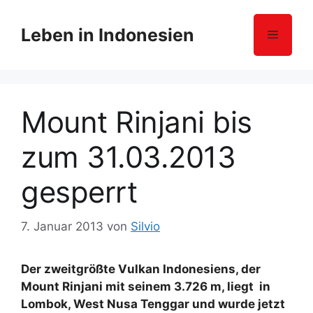
Z
u
Leben in Indonesien
Menü
m
I
n
h
Mount Rinjani bis
a
l
zum 31.03.2013
t
s
gesperrt
p
r
i
7. Januar 2013
von
Silvio
n
g
Der zweitgrößte Vulkan Indonesiens, der
e
Mount Rinjani mit seinem 3.726 m, liegt in
n
Lombok, West Nusa Tenggar und wurde jetzt