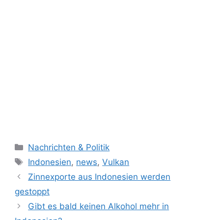
K
Nachrichten & Politik
a
S
Indonesien
,
news
,
Vulkan
t
c
Zinnexporte aus Indonesien werden
e
h
gestoppt
g
l
Gibt es bald keinen Alkohol mehr in
o
a
r