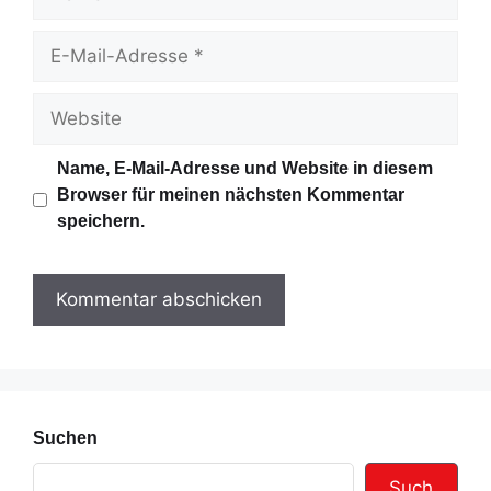
a
m
E
e
-
M
W
a
e
i
b
Name, E-Mail-Adresse und Website in diesem
l
s
Browser für meinen nächsten Kommentar
-
i
speichern.
A
t
d
e
r
e
s
s
e
Suchen
Such