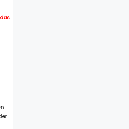
 das
en
der