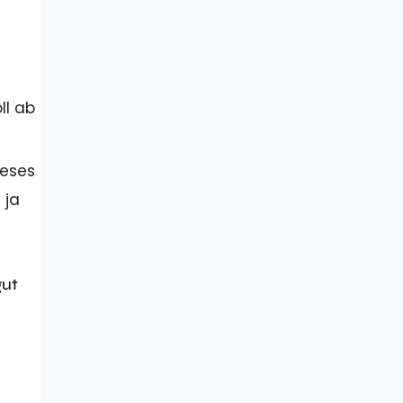
ll ab
ieses
 ja
gut