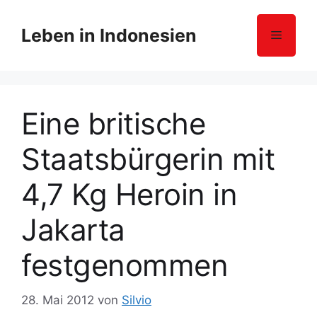
Z
u
Leben in Indonesien
Menü
m
I
n
h
Eine britische
a
l
Staatsbürgerin mit
t
s
4,7 Kg Heroin in
p
r
Jakarta
i
n
festgenommen
g
e
n
28. Mai 2012
von
Silvio