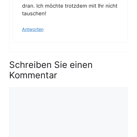
dran. Ich möchte trotzdem mit Ihr nicht
tauschen!
Antworten
Schreiben Sie einen
Kommentar
K
o
m
m
e
n
t