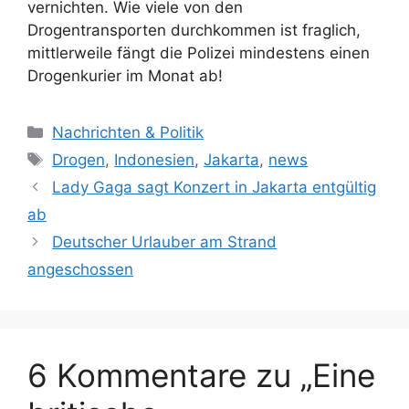
vernichten. Wie viele von den
Drogentransporten durchkommen ist fraglich,
mittlerweile fängt die Polizei mindestens einen
Drogenkurier im Monat ab!
K
Nachrichten & Politik
a
S
Drogen
,
Indonesien
,
Jakarta
,
news
t
c
Lady Gaga sagt Konzert in Jakarta entgültig
e
h
ab
g
l
Deutscher Urlauber am Strand
o
a
r
angeschossen
g
i
w
e
ö
n
r
t
6 Kommentare zu „Eine
e
r