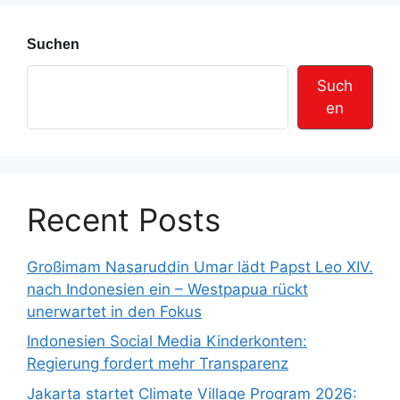
e
Suchen
Such
en
Recent Posts
Großimam Nasaruddin Umar lädt Papst Leo XIV.
nach Indonesien ein – Westpapua rückt
unerwartet in den Fokus
Indonesien Social Media Kinderkonten:
Regierung fordert mehr Transparenz
Jakarta startet Climate Village Program 2026: