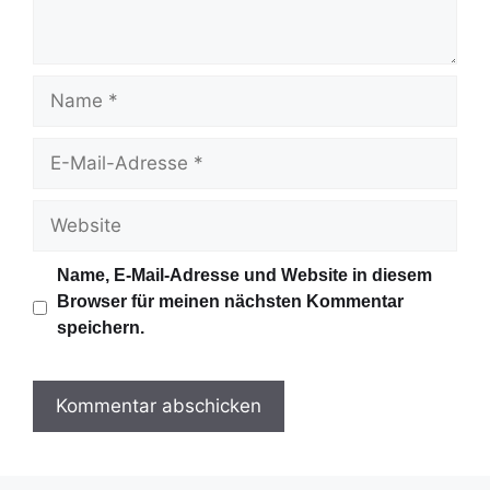
a
r
N
a
m
E
e
-
M
W
a
e
i
b
Name, E-Mail-Adresse und Website in diesem
l
s
Browser für meinen nächsten Kommentar
-
i
speichern.
A
t
d
e
r
e
s
s