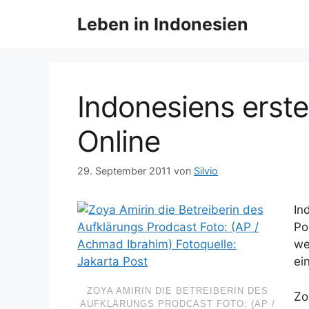
Z
Leben in Indonesien
u
m
I
n
h
Indonesiens erste
a
l
Online
t
s
29. September 2011
von
Silvio
p
r
In
i
Po
n
we
g
ei
e
n
ZOYA AMIRIN DIE BETREIBERIN DES
Zo
AUFKLÄRUNGS PRODCAST FOTO: (AP /