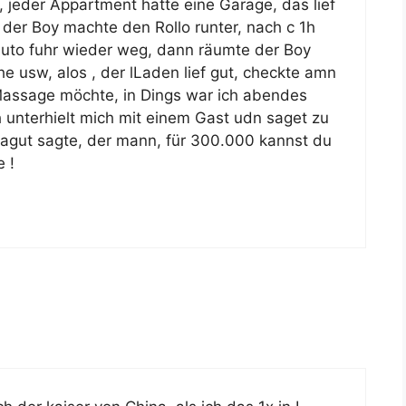
 jeder Appartment hatte eine Garage, das lief
 der Boy machte den Rollo runter, nach c 1h
uto fuhr wieder weg, dann räumte der Boy
 usw, alos , der lLaden lief gut, checkte amn
assage möchte, in Dings war ich abendes
ch unterhielt mich mit einem Gast udn saget zu
! nagut sagte, der mann, für 300.000 kannst du
e !