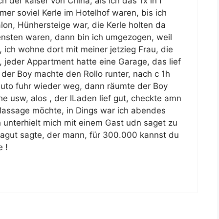
ch der kaiser von China, als ich das 1x in I
r soviel Kerle im Hotelhof waren, bis ich
on, Hünhersteige war, die Kerle holten da
ensten waren, dann bin ich umgezogen, weil
 ich wohne dort mit meiner jetzieg Frau, die
 jeder Appartment hatte eine Garage, das lief
 der Boy machte den Rollo runter, nach c 1h
uto fuhr wieder weg, dann räumte der Boy
 usw, alos , der lLaden lief gut, checkte amn
assage möchte, in Dings war ich abendes
ch unterhielt mich mit einem Gast udn saget zu
! nagut sagte, der mann, für 300.000 kannst du
e !