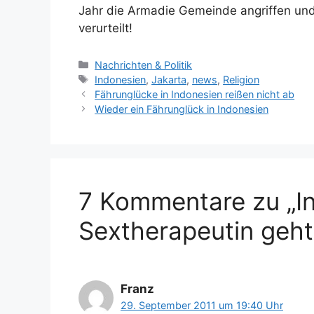
Jahr die Armadie Gemeinde angriffen und
verurteilt!
K
Nachrichten & Politik
a
S
Indonesien
,
Jakarta
,
news
,
Religion
t
c
Fährunglücke in Indonesien reißen nicht ab
e
h
Wieder ein Fährunglück in Indonesien
g
l
o
a
r
g
i
w
e
ö
7 Kommentare zu „In
n
r
t
Sextherapeutin geht
e
r
Franz
29. September 2011 um 19:40 Uhr