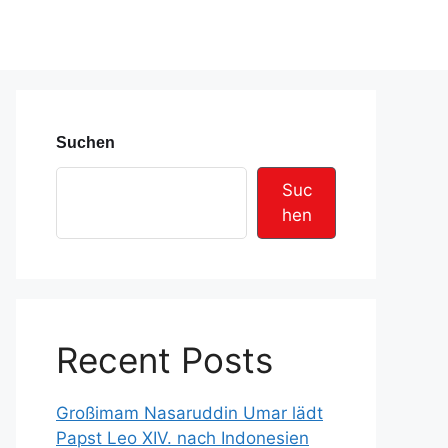
Suchen
Suc
hen
Recent Posts
Großimam Nasaruddin Umar lädt
Papst Leo XIV. nach Indonesien