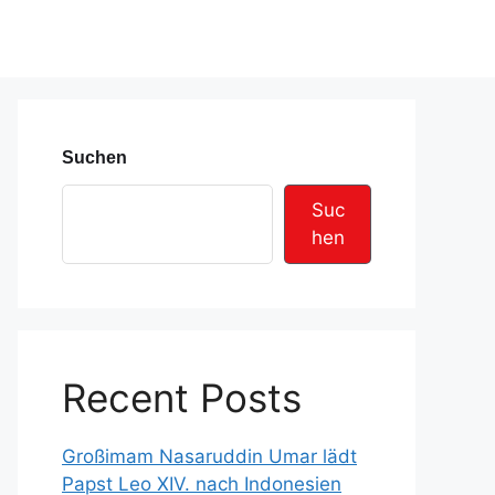
Suchen
Suc
hen
Recent Posts
Großimam Nasaruddin Umar lädt
Papst Leo XIV. nach Indonesien