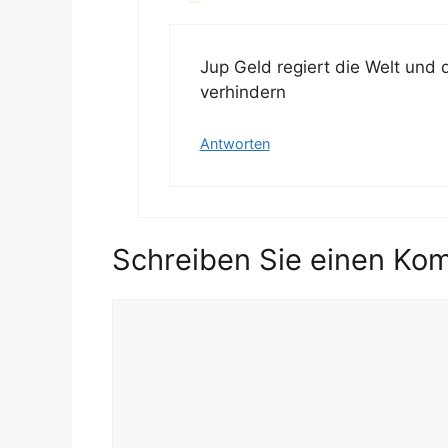
Jup Geld regiert die Welt und
verhindern
Antworten
Schreiben Sie einen Ko
K
o
m
m
e
n