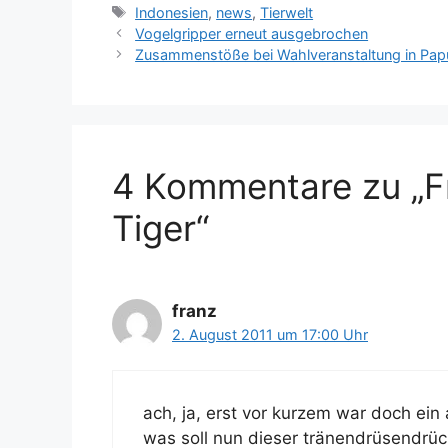
a
S
Indonesien
,
news
,
Tierwelt
t
c
Vogelgripper erneut ausgebrochen
e
h
Zusammenstöße bei Wahlveranstaltung in Pap
g
l
o
a
r
g
i
w
e
ö
4 Kommentare zu „F
n
r
t
Tiger“
e
r
franz
2. August 2011 um 17:00 Uhr
ach, ja, erst vor kurzem war doch ein
was soll nun dieser tränendrüsendrü