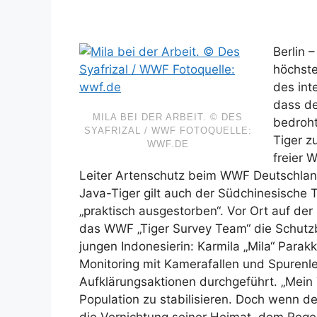
Berlin 
höchste
des int
dass de
MILA BEI DER ARBEIT. © DES
bedroht
SYAFRIZAL / WWF FOTOQUELLE:
Tiger z
WWF.DE
freier 
Leiter Artenschutz beim WWF Deutschla
Java-Tiger gilt auch der Südchinesische Ti
„praktisch ausgestorben“. Vor Ort auf der
das WWF „Tiger Survey Team“ die Schutz
jungen Indonesierin: Karmila „Mila“ Para
Monitoring mit Kamerafallen und Spuren
Aufklärungsaktionen durchgeführt. „Mein
Population zu stabilisieren. Doch wenn d