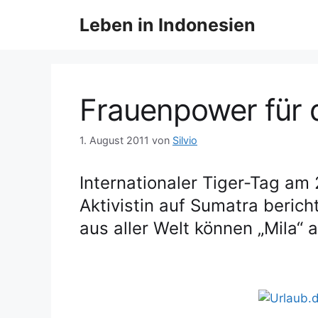
Z
Leben in Indonesien
u
m
I
n
h
Frauenpower für 
a
l
1. August 2011
von
Silvio
t
s
Internationaler Tiger-Tag am
p
Aktivistin auf Sumatra bericht
r
i
aus aller Welt können „Mila“ a
n
g
e
n