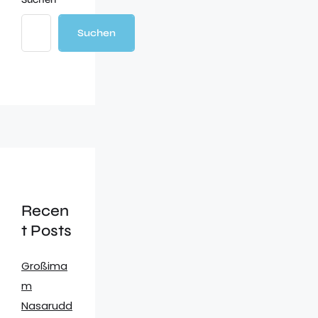
Suchen
Recen
t Posts
Großima
m
Nasarudd