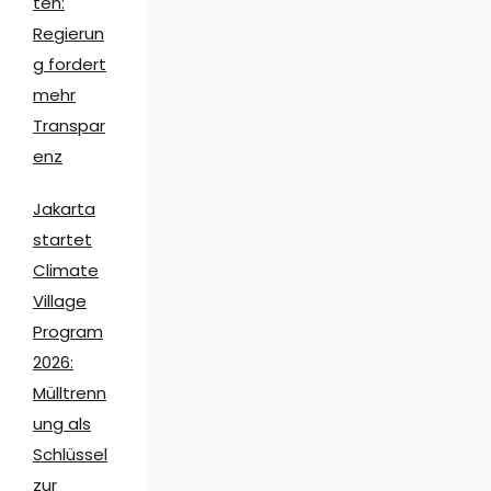
ten:
Regierun
g fordert
mehr
Transpar
enz
Jakarta
startet
Climate
Village
Program
2026:
Mülltrenn
ung als
Schlüssel
zur