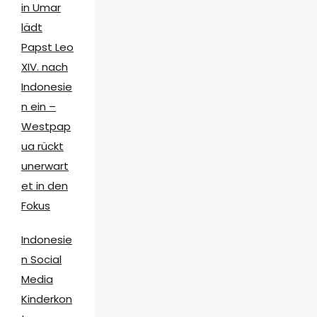
in Umar
lädt
Papst Leo
XIV. nach
Indonesie
n ein –
Westpap
ua rückt
unerwart
et in den
Fokus
Indonesie
n Social
Media
Kinderkon