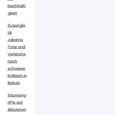
Nachhalti
gkeit
Zugunglü
ck
Jakarta:
Tote und
Verletzte
nach
schwerer
Kollision in
Bekasi
Säureang
riffe auf
Aktivisten