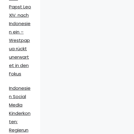
Papst Leo
XIV. nach
Indonesie
n ein –
Westpap
ua rückt
unerwart
et in den
Fokus
Indonesie
n Social
Media
Kinderkon
ten:
Regierun