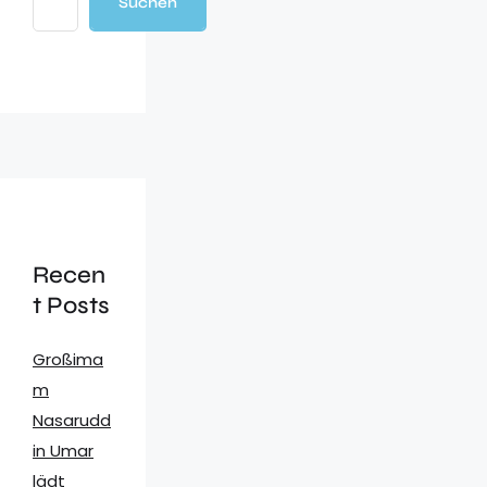
Suchen
Recen
t Posts
Großima
m
Nasarudd
in Umar
lädt