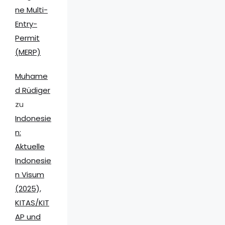
ne Multi-
Entry-
Permit
(MERP)
Muhame
d Rüdiger
zu
Indonesie
n:
Aktuelle
Indonesie
n Visum
(2025),
KITAS/KIT
AP und