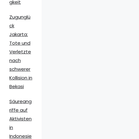
gkeit
Zugunglü
ck
Jakarta:
Tote und
Verletzte
nach
schwerer
Kollision in
Bekasi
Säureang
riffe auf
Aktivisten
in
Indonesie