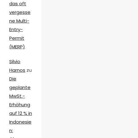
das oft
vergesse
ne Multi-
Entry-
Permit
(MERP)
Silvio
Harnos
zu
Die
geplante
MwSt.-
Erhöhung
auf 12 % in
Indonesie
n: