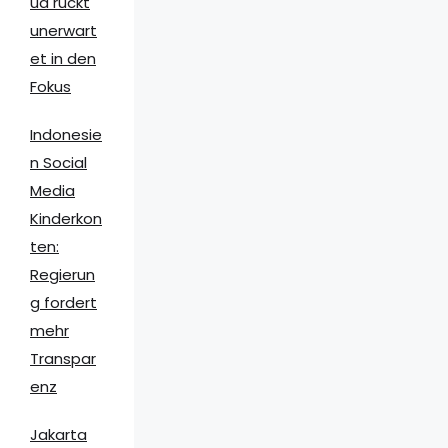
ua rückt
unerwart
et in den
Fokus
Indonesie
n Social
Media
Kinderkon
ten:
Regierun
g fordert
mehr
Transpar
enz
Jakarta