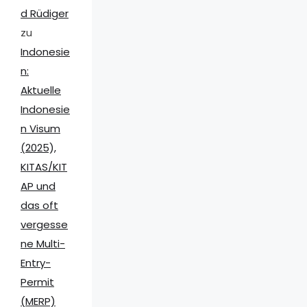
d Rüdiger
zu
Indonesie
n:
Aktuelle
Indonesie
n Visum
(2025),
KITAS/KIT
AP und
das oft
vergesse
ne Multi-
Entry-
Permit
(MERP)