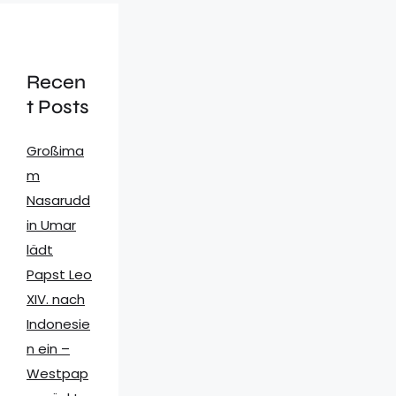
Recen
t Posts
Großima
m
Nasarudd
in Umar
lädt
Papst Leo
XIV. nach
Indonesie
n ein –
Westpap