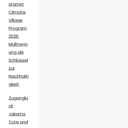
startet
Climate
Village
Program
2026:
Mülltrenn
ung als
Schlüssel
zur
Nachhalti
gkeit
Zugunglü
ck
Jakarta:
Tote und