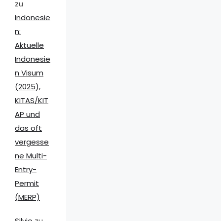
zu
Indonesie
n:
Aktuelle
Indonesie
n Visum
(2025),
KITAS/KIT
AP und
das oft
vergesse
ne Multi-
Entry-
Permit
(MERP)
Silvio
zu