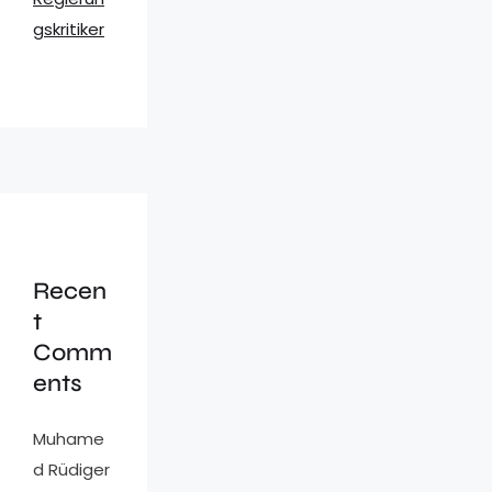
gskritiker
Recen
t
Comm
ents
Muhame
d Rüdiger