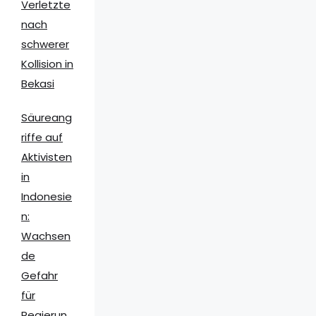
Verletzte
nach
schwerer
Kollision in
Bekasi
Säureang
riffe auf
Aktivisten
in
Indonesie
n:
Wachsen
de
Gefahr
für
Regierun