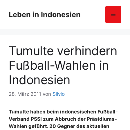
Z
u
Leben in Indonesien
Menü
m
I
n
h
Tumulte verhindern
a
l
Fußball-Wahlen in
t
s
Indonesien
p
r
i
28. März 2011
von
Silvio
n
g
Tumulte haben beim indonesischen Fußball-
e
Verband PSSI zum Abbruch der Präsidiums-
n
Wahlen geführt. 20 Gegner des aktuellen