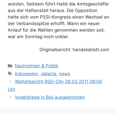
worden. Seitdem führt Halid die Amtsgeschäfte
aus der Haftanstalt heraus. Die Opposition
hatte sich vom PSSI-Kongress einen Wechsel an
der Verbandsspitze erhofft. Wann ein neuer
Anlauf für die Wahlen genommen werden soll,
war am Sonntag noch unklar.
Originalbericht: handelsblatt.com
K
Nachrichten & Politik
a
S
Indonesien
,
Jakarta
,
news
t
c
Wetterbericht BSD-City 28.03.2011 08:00
e
h
Uhr
g
l
Vogelgrippe in Bali ausgebrochen
o
a
r
g
i
w