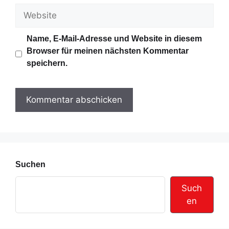
M
W
a
e
i
b
Name, E-Mail-Adresse und Website in diesem
l
s
Browser für meinen nächsten Kommentar
-
i
speichern.
A
t
d
e
r
e
s
s
e
Suchen
Such
en