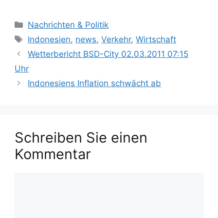
K
Nachrichten & Politik
a
S
Indonesien
,
news
,
Verkehr
,
Wirtschaft
t
c
Wetterbericht BSD-City 02.03.2011 07:15
e
h
Uhr
g
l
Indonesiens Inflation schwächt ab
o
a
r
g
i
w
e
ö
n
Schreiben Sie einen
r
t
Kommentar
e
r
K
o
m
m