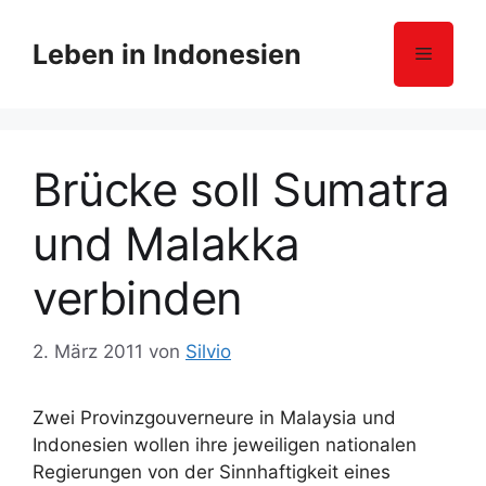
Z
u
Leben in Indonesien
Menü
m
I
n
h
Brücke soll Sumatra
a
l
und Malakka
t
s
verbinden
p
r
i
2. März 2011
von
Silvio
n
g
Zwei Provinzgouverneure in Malaysia und
e
Indonesien wollen ihre jeweiligen nationalen
n
Regierungen von der Sinnhaftigkeit eines