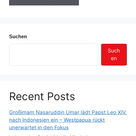
s
s
e
Suchen
Such
en
Recent Posts
Großimam Nasaruddin Umar lädt Papst Leo XIV.
nach Indonesien ein – Westpapua rückt
unerwartet in den Fokus