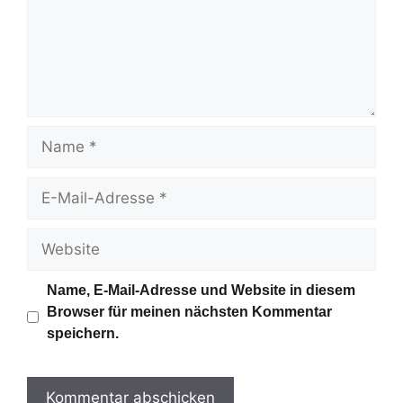
e
n
t
a
r
N
a
m
E
e
-
M
W
a
e
i
b
Name, E-Mail-Adresse und Website in diesem
l
s
Browser für meinen nächsten Kommentar
-
i
speichern.
A
t
d
e
r
e