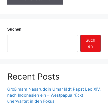
e
s
s
e
Suchen
Such
en
Recent Posts
Großimam Nasaruddin Umar lädt Papst Leo XIV.
nach Indonesien ein – Westpapua rückt
unerwartet in den Fokus