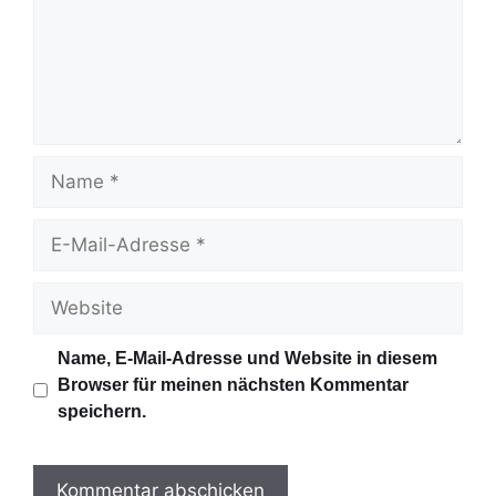
e
n
t
a
r
N
a
m
E
e
-
M
W
a
e
i
b
Name, E-Mail-Adresse und Website in diesem
l
s
Browser für meinen nächsten Kommentar
-
i
speichern.
A
t
d
e
r