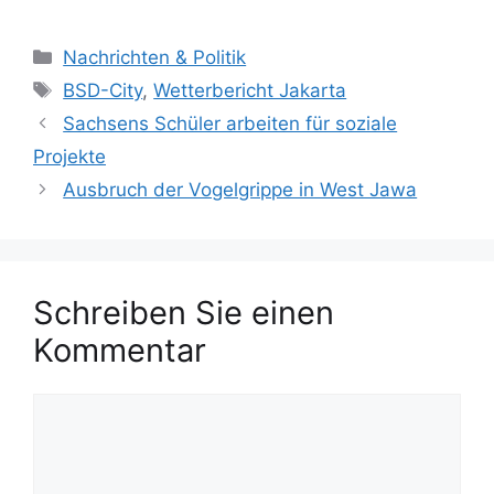
K
Nachrichten & Politik
a
S
BSD-City
,
Wetterbericht Jakarta
t
c
Sachsens Schüler arbeiten für soziale
e
h
Projekte
g
l
Ausbruch der Vogelgrippe in West Jawa
o
a
r
g
i
w
e
ö
n
Schreiben Sie einen
r
t
Kommentar
e
r
K
o
m
m