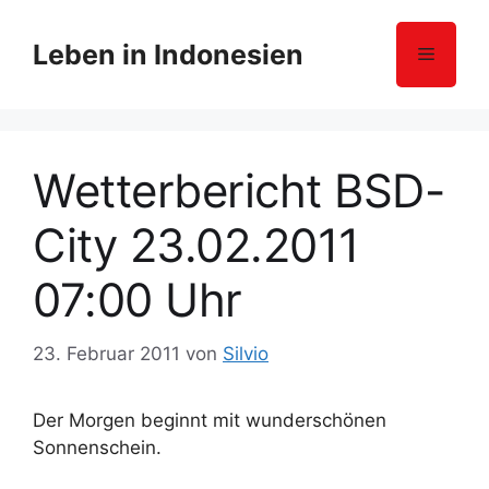
Z
u
Leben in Indonesien
Menü
m
I
n
h
Wetterbericht BSD-
a
l
City 23.02.2011
t
s
07:00 Uhr
p
r
i
23. Februar 2011
von
Silvio
n
g
Der Morgen beginnt mit wunderschönen
e
Sonnenschein.
n