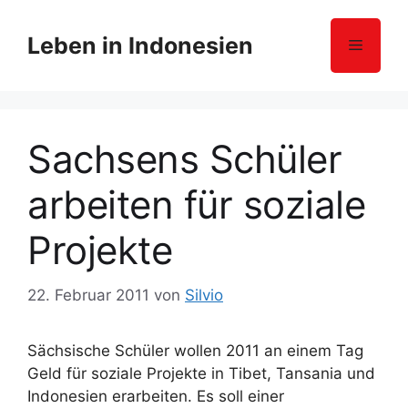
Z
u
Leben in Indonesien
Menü
m
I
n
h
Sachsens Schüler
a
l
arbeiten für soziale
t
s
Projekte
p
r
i
22. Februar 2011
von
Silvio
n
g
Sächsische Schüler wollen 2011 an einem Tag
e
Geld für soziale Projekte in Tibet, Tansania und
n
Indonesien erarbeiten. Es soll einer