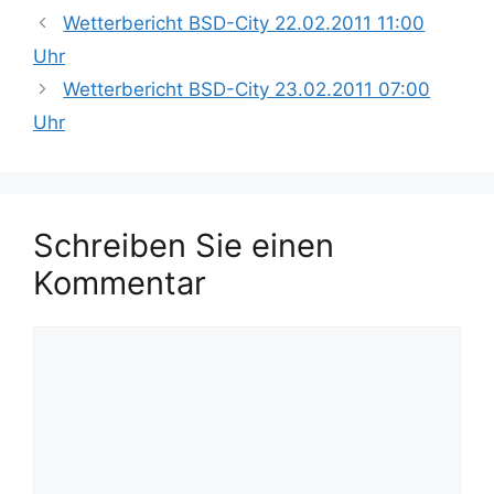
t
c
Wetterbericht BSD-City 22.02.2011 11:00
e
h
Uhr
g
l
Wetterbericht BSD-City 23.02.2011 07:00
o
a
r
Uhr
g
i
w
e
ö
n
r
t
Schreiben Sie einen
e
Kommentar
r
K
o
m
m
e
n