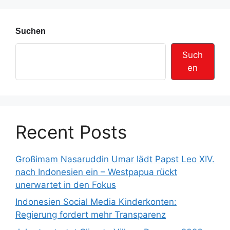
e
Suchen
Such
en
Recent Posts
Großimam Nasaruddin Umar lädt Papst Leo XIV.
nach Indonesien ein – Westpapua rückt
unerwartet in den Fokus
Indonesien Social Media Kinderkonten:
Regierung fordert mehr Transparenz