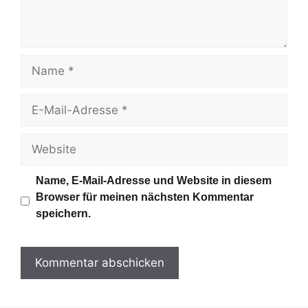
t
a
r
N
a
m
E
e
-
M
W
a
e
i
b
Name, E-Mail-Adresse und Website in diesem
l
s
Browser für meinen nächsten Kommentar
-
i
speichern.
A
t
d
e
r
e
s
s