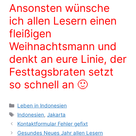
Ansonsten wünsche
ich allen Lesern einen
fleißigen
Weihnachtsmann und
denkt an eure Linie, der
Festtagsbraten setzt
so schnell an 🙂
K
Leben in Indonesien
a
S
Indonesien
,
Jakarta
t
c
Kontaktformular Fehler gefixt
e
h
Gesundes Neues Jahr allen Lesern
g