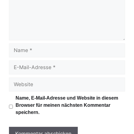
e
n
t
a
r
N
a
m
E
e
-
M
W
a
e
i
b
Name, E-Mail-Adresse und Website in diesem
l
s
Browser für meinen nächsten Kommentar
-
i
speichern.
A
t
d
e
r