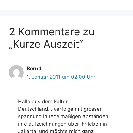
l
o
a
r
g
i
w
2 Kommentare zu
e
ö
n
r
„Kurze Auszeit“
t
e
r
Bernd
1. Januar 2011 um 02:00 Uhr
Hallo aus dem kalten
Deutschland….verfolge mit grosser
spannung in regelmäßigen abständen
ihre aufzeichnungen über ihr leben in
Jakarta, und möchte mich ganz