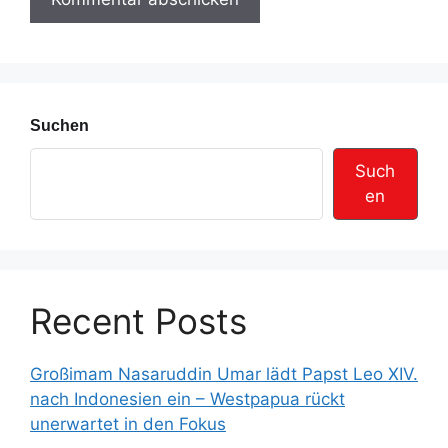
e
s
s
e
Suchen
Such
en
Recent Posts
Großimam Nasaruddin Umar lädt Papst Leo XIV.
nach Indonesien ein – Westpapua rückt
unerwartet in den Fokus