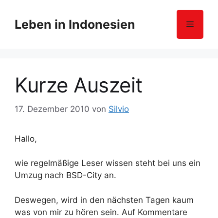
Z
u
Leben in Indonesien
Menü
m
I
n
h
Kurze Auszeit
a
l
t
17. Dezember 2010
von
Silvio
s
p
Hallo,
r
i
wie regelmäßige Leser wissen steht bei uns ein
n
Umzug nach BSD-City an.
g
e
Deswegen, wird in den nächsten Tagen kaum
n
was von mir zu hören sein. Auf Kommentare