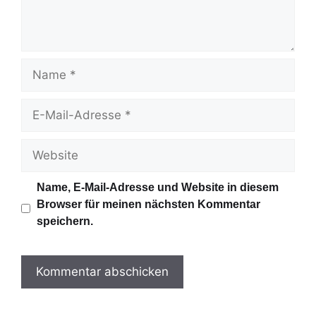
t
a
r
N
a
m
E
e
-
M
W
a
e
i
b
Name, E-Mail-Adresse und Website in diesem
l
s
Browser für meinen nächsten Kommentar
-
i
speichern.
A
t
d
e
r
e
s
s