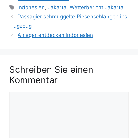
a
S
Indonesien
,
Jakarta
,
Wetterbericht Jakarta
t
c
Passagier schmuggelte Riesenschlangen ins
e
h
Flugzeug
g
l
Anleger entdecken Indonesien
o
a
r
g
i
w
e
ö
n
Schreiben Sie einen
r
t
Kommentar
e
r
K
o
m
m
e
n