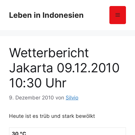
Z
u
Leben in Indonesien
Menü
m
I
n
h
Wetterbericht
a
l
Jakarta 09.12.2010
t
s
10:30 Uhr
p
r
i
9. Dezember 2010
von
Silvio
n
g
Heute ist es trüb und stark bewölkt
e
n
30 °C