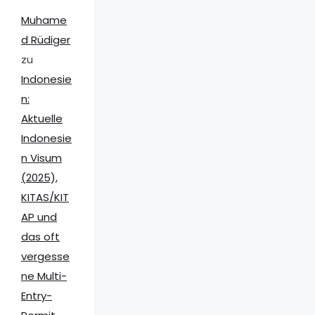
Muhame
d Rüdiger
zu
Indonesie
n:
Aktuelle
Indonesie
n Visum
(2025),
KITAS/KIT
AP und
das oft
vergesse
ne Multi-
Entry-