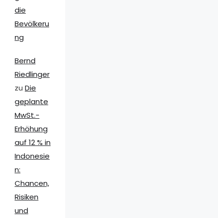
die
Bevölkeru
ng
Bernd
Riedlinger
zu
Die
geplante
MwSt.-
Erhöhung
auf 12 % in
Indonesie
n:
Chancen,
Risiken
und