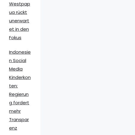
Westpap
ua rückt
unerwart
et in den
Fokus
Indonesie
n Social
Media
Kinderkon
ten:
Regierun
g fordert
mehr
Transpar
enz