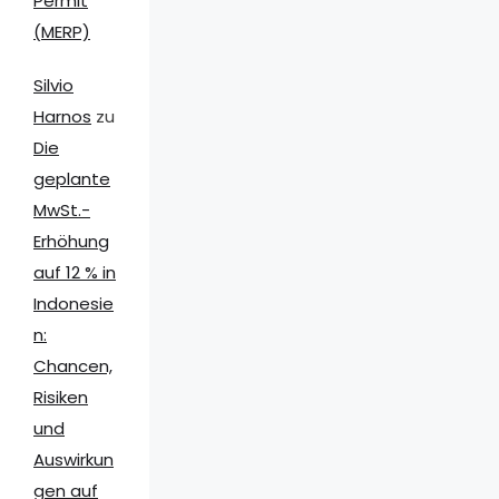
Permit
(MERP)
Silvio
Harnos
zu
Die
geplante
MwSt.-
Erhöhung
auf 12 % in
Indonesie
n:
Chancen,
Risiken
und
Auswirkun
gen auf