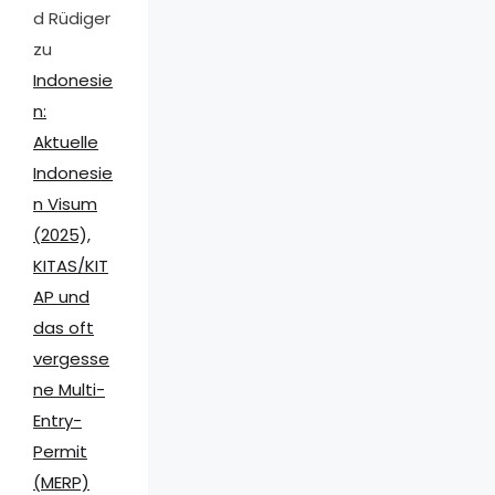
d Rüdiger
zu
Indonesie
n:
Aktuelle
Indonesie
n Visum
(2025),
KITAS/KIT
AP und
das oft
vergesse
ne Multi-
Entry-
Permit
(MERP)