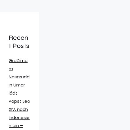
Recen
t Posts
Großima
m
Nasarudd
in Umar
lädt
Papst Leo
XIV. nach
Indonesie
n ein –