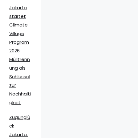
Jakarta
startet
Climate
Village
Program
2026:
Mülltrenn
ung als
Schlüssel
zur
Nachhalti
gkeit
Zugunglü
ck
Jakarta: