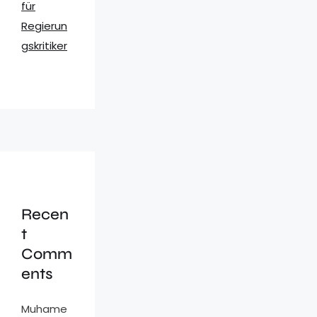
für
Regierun
gskritiker
Recen
t
Comm
ents
Muhame