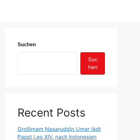
Suchen
Suc
hen
Recent Posts
Großimam Nasaruddin Umar lädt
Papst Leo XIV. nach Indonesien