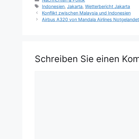
a
S
Indonesien
,
Jakarta
,
Wetterbericht Jakarta
t
c
Konflikt zwischen Malaysia und Indonesien
e
h
Airbus A320 von Mandala Airlines Notgelande
g
l
o
a
r
g
i
w
e
ö
Schreiben Sie einen Ko
n
r
t
e
K
r
o
m
m
e
n
t
a
r