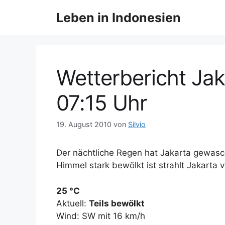
Z
Leben in Indonesien
u
m
I
n
h
Wetterbericht Jak
a
l
07:15 Uhr
t
s
19. August 2010
von
Silvio
p
r
Der nächtliche Regen hat Jakarta gewasch
i
Himmel stark bewölkt ist strahlt Jakarta v
n
g
25 °C
e
Aktuell:
Teils bewölkt
n
Wind: SW mit 16 km/h