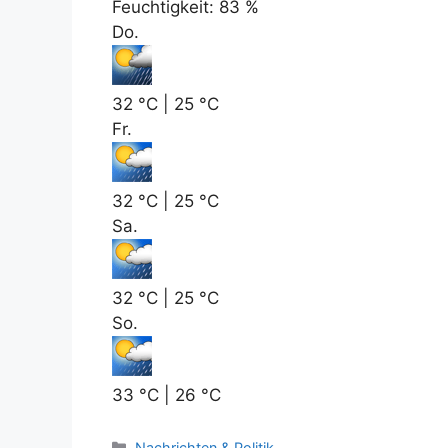
Feuchtigkeit: 83 %
Do.
32 °C | 25 °C
Fr.
32 °C | 25 °C
Sa.
32 °C | 25 °C
So.
33 °C | 26 °C
K
Nachrichten & Politik