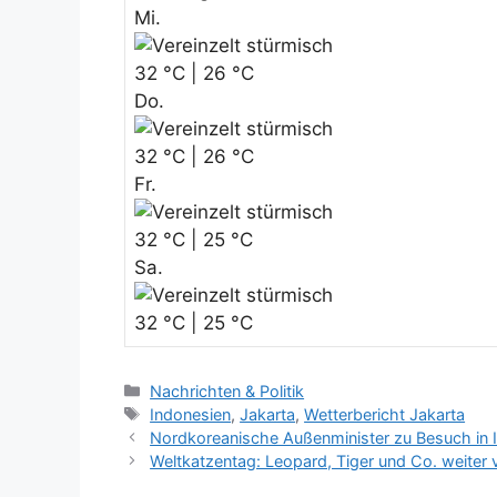
Mi.
32 °C | 26 °C
Do.
32 °C | 26 °C
Fr.
32 °C | 25 °C
Sa.
32 °C | 25 °C
K
Nachrichten & Politik
a
S
Indonesien
,
Jakarta
,
Wetterbericht Jakarta
t
c
Nordkoreanische Außenminister zu Besuch in 
e
h
Weltkatzentag: Leopard, Tiger und Co. weite
g
l