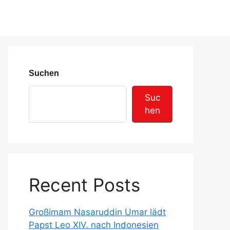
Suchen
Suc
hen
Recent Posts
Großimam Nasaruddin Umar lädt
Papst Leo XIV. nach Indonesien