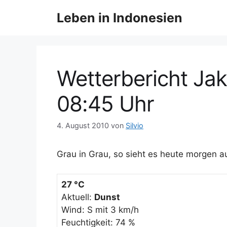
Z
Leben in Indonesien
u
m
I
n
h
Wetterbericht Ja
a
l
08:45 Uhr
t
s
4. August 2010
von
Silvio
p
r
Grau in Grau, so sieht es heute morgen 
i
n
g
27 °C
e
Aktuell:
Dunst
n
Wind: S mit 3 km/h
Feuchtigkeit: 74 %