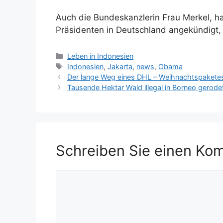
Auch die Bundeskanzlerin Frau Merkel, h
Präsidenten in Deutschland angekündigt,
Kategorien
Leben in Indonesien
Schlagwörter
Indonesien
,
Jakarta
,
news
,
Obama
Der lange Weg eines DHL – Weihnachtspakete
Tausende Hektar Wald illegal in Borneo gerode
Schreiben Sie einen Ko
Kommentar