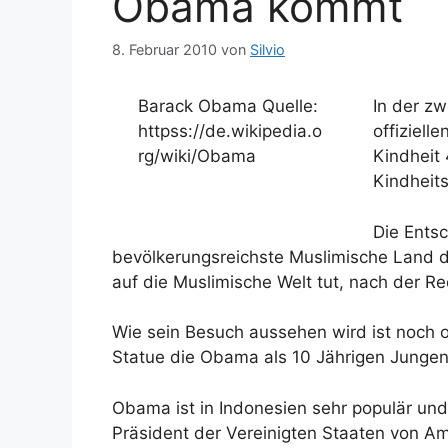
Obama kommt
8. Februar 2010
von
Silvio
Barack Obama Quelle:
In der z
httpss://de.wikipedia.o
offiziell
rg/wiki/Obama
Kindheit 
Kindheit
Die Ents
bevölkerungsreichste Muslimische Land de
auf die Muslimische Welt tut, nach der R
Wie sein Besuch aussehen wird ist noch of
Statue die Obama als 10 Jährigen Jungen 
Obama ist in Indonesien sehr populär un
Präsident der Vereinigten Staaten von Ame