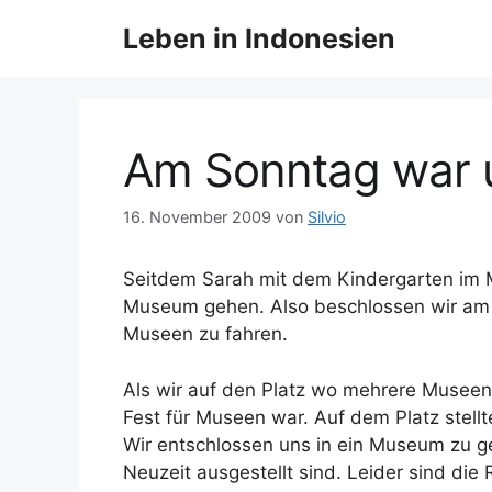
Z
Leben in Indonesien
u
m
I
n
h
Am Sonntag war 
a
l
16. November 2009
von
Silvio
t
s
Seitdem Sarah mit dem Kindergarten im Mu
p
Museum gehen. Also beschlossen wir am So
r
Museen zu fahren.
i
n
Als wir auf den Platz wo mehrere Museen 
g
Fest für Museen war. Auf dem Platz stell
e
Wir entschlossen uns in ein Museum zu g
n
Neuzeit ausgestellt sind. Leider sind di