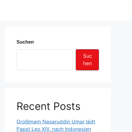
Suchen
Suc
hen
Recent Posts
Großimam Nasaruddin Umar lädt
Papst Leo XIV. nach Indonesien