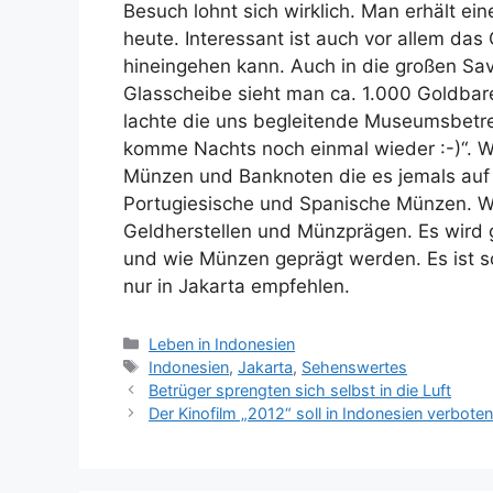
Besuch lohnt sich wirklich. Man erhält e
heute. Interessant ist auch vor allem das
hineingehen kann. Auch in die großen Sav
Glasscheibe sieht man ca. 1.000 Goldbare
lachte die uns begleitende Museumsbetreu
komme Nachts noch einmal wieder :-)“. Wa
Münzen und Banknoten die es jemals auf 
Portugiesische und Spanische Münzen. Wei
Geldherstellen und Münzprägen. Es wird g
und wie Münzen geprägt werden. Es ist 
nur in Jakarta empfehlen.
K
Leben in Indonesien
a
S
Indonesien
,
Jakarta
,
Sehenswertes
t
c
Betrüger sprengten sich selbst in die Luft
e
h
Der Kinofilm „2012“ soll in Indonesien verbote
g
l
o
a
r
g