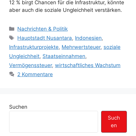
12 % birgt Chancen für die Infrastruktur, könnte
aber auch die soziale Ungleichheit verstärken.
K
Nachrichten & Politik
a
S
Hauptstadt Nusantara
,
Indonesien
,
t
c
Infrastrukturprojekte
,
Mehrwertsteuer
,
soziale
e
h
Ungleichheit
,
Staatseinnahmen
,
g
l
Vermögenssteuer
,
wirtschaftliches Wachstum
o
a
r
2 Kommentare
g
i
w
e
ö
n
r
t
Suchen
e
Such
r
en