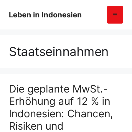
Z
u
Leben in Indonesien
Menü
m
I
n
h
Staatseinnahmen
a
l
t
s
p
r
Die geplante MwSt.-
i
Erhöhung auf 12 % in
n
g
Indonesien: Chancen,
e
n
Risiken und