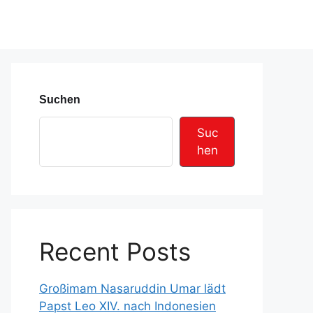
Suchen
Suc
hen
Recent Posts
Großimam Nasaruddin Umar lädt
Papst Leo XIV. nach Indonesien