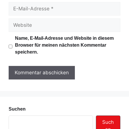
m
E
e
-
M
W
a
e
i
b
Name, E-Mail-Adresse und Website in diesem
l
s
Browser für meinen nächsten Kommentar
-
i
speichern.
A
t
d
e
r
e
s
s
e
Suchen
Such