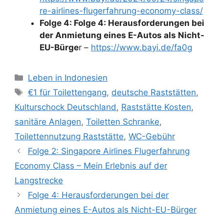
re-airlines-flugerfahrung-economy-class/
Folge 4: Folge 4: Herausforderungen bei
der Anmietung eines E-Autos als Nicht-
EU-Bürge
r –
https://www.bayi.de/fa0g
K
Leben in Indonesien
a
S
€1 für Toilettengang
,
deutsche Raststätten
,
t
c
Kulturschock Deutschland
,
Raststätte Kosten
,
e
h
sanitäre Anlagen
,
Toiletten Schranke
,
g
l
Toilettennutzung Raststätte
,
WC-Gebühr
o
a
r
Folge 2: Singapore Airlines Flugerfahrung
g
i
w
Economy Class – Mein Erlebnis auf der
e
ö
Langstrecke
n
r
Folge 4: Herausforderungen bei der
t
Anmietung eines E-Autos als Nicht-EU-Bürger
e