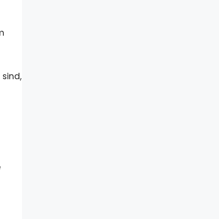
m
 sind,
e
e