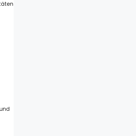
itäten
 und