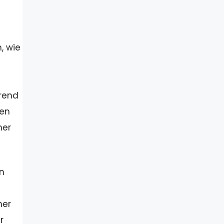
, wie
erend
len
ner
n
ner
r