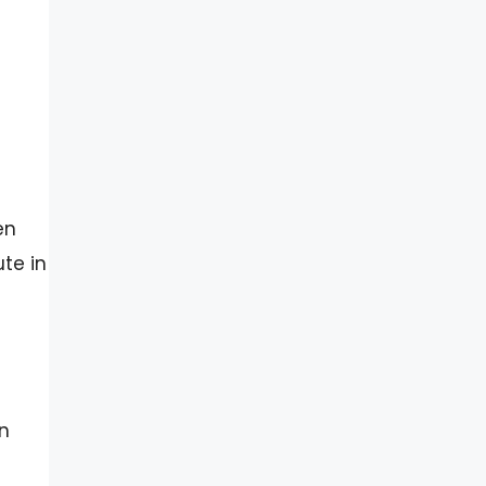
e
en
te in
in