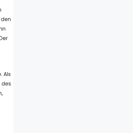
n
y den
ihn
 Der
. Als
n des
n,