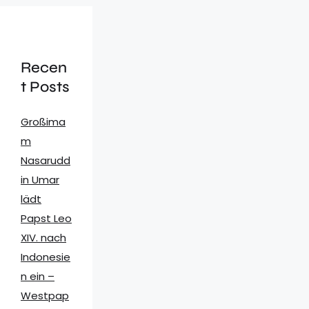
Recen
t Posts
Großima
m
Nasarudd
in Umar
lädt
Papst Leo
XIV. nach
Indonesie
n ein –
Westpap