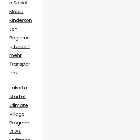
n Social
Media
Kinderkon
ten:
Regierun
g fordert
mehr
Transpar
enz
Jakarta
startet
Climate
Village
Program
2026: