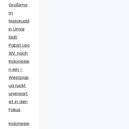
Großima
m
Nasarudd
in Umar
lädt
Papst Leo
XIV. nach
Indonesie
n ein –
Westpap
ua rückt
unerwart
et in den
Fokus
Indonesie