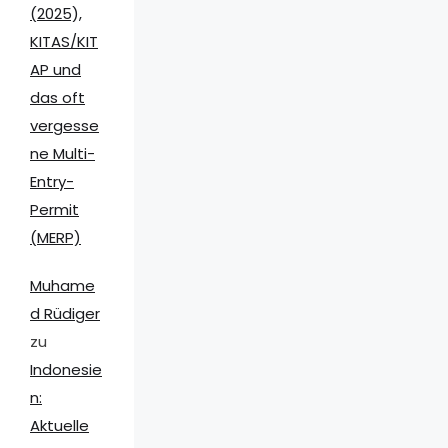
(2025),
KITAS/KIT
AP und
das oft
vergesse
ne Multi-
Entry-
Permit
(MERP)
Muhame
d Rüdiger
zu
Indonesie
n:
Aktuelle