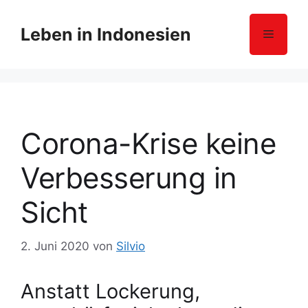
Z
u
Leben in Indonesien
Menü
m
I
n
h
a
l
Corona-Krise keine
t
s
Verbesserung in
p
r
Sicht
i
n
2. Juni 2020
von
Silvio
g
e
n
Anstatt Lockerung,