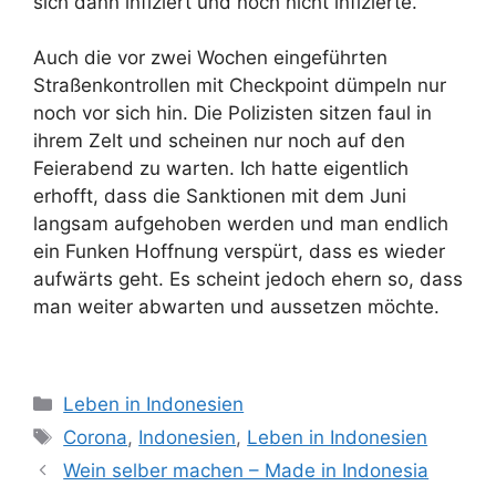
sich dann infiziert und noch nicht infizierte.
Auch die vor zwei Wochen eingeführten
Straßenkontrollen mit Checkpoint dümpeln nur
noch vor sich hin. Die Polizisten sitzen faul in
ihrem Zelt und scheinen nur noch auf den
Feierabend zu warten. Ich hatte eigentlich
erhofft, dass die Sanktionen mit dem Juni
langsam aufgehoben werden und man endlich
ein Funken Hoffnung verspürt, dass es wieder
aufwärts geht. Es scheint jedoch ehern so, dass
man weiter abwarten und aussetzen möchte.
K
Leben in Indonesien
a
S
Corona
,
Indonesien
,
Leben in Indonesien
t
c
Wein selber machen – Made in Indonesia
e
h