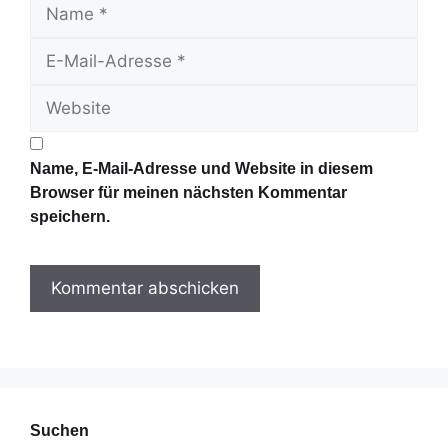
N
a
E
m
-
e
W
M
e
a
b
i
s
l
Name, E-Mail-Adresse und Website in diesem
i
-
Browser für meinen nächsten Kommentar
t
A
speichern.
e
d
r
e
s
s
e
Suchen