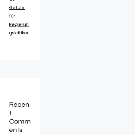
Gefahr
für
Regierun
gskritiker
Recen
t
Comm
ents