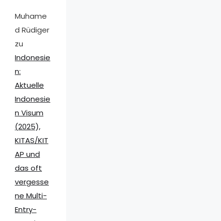
Muhame
d Rüdiger
zu
Indonesie
n:
Aktuelle
Indonesie
n Visum
(2025),
KITAS/KIT
AP und
das oft
vergesse
ne Multi-
Entry-