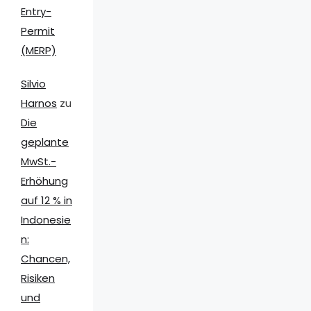
Entry-
Permit
(MERP)
Silvio
Harnos
zu
Die
geplante
MwSt.-
Erhöhung
auf 12 % in
Indonesie
n:
Chancen,
Risiken
und