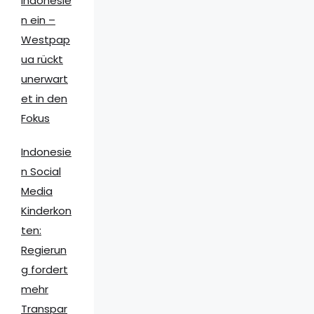
Indonesie
n ein –
Westpap
ua rückt
unerwart
et in den
Fokus
Indonesie
n Social
Media
Kinderkon
ten:
Regierun
g fordert
mehr
Transpar