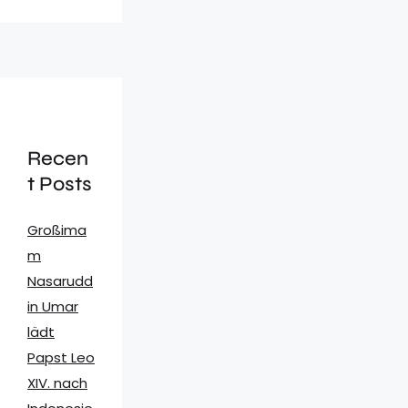
Recen
t Posts
Großima
m
Nasarudd
in Umar
lädt
Papst Leo
XIV. nach