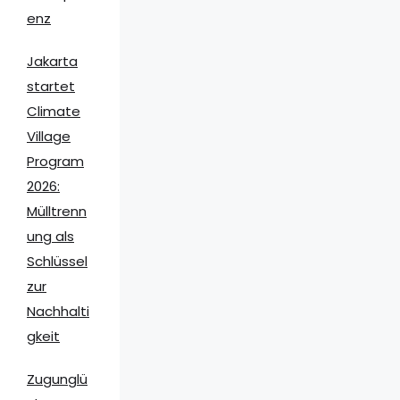
enz
Jakarta
startet
Climate
Village
Program
2026:
Mülltrenn
ung als
Schlüssel
zur
Nachhalti
gkeit
Zugunglü