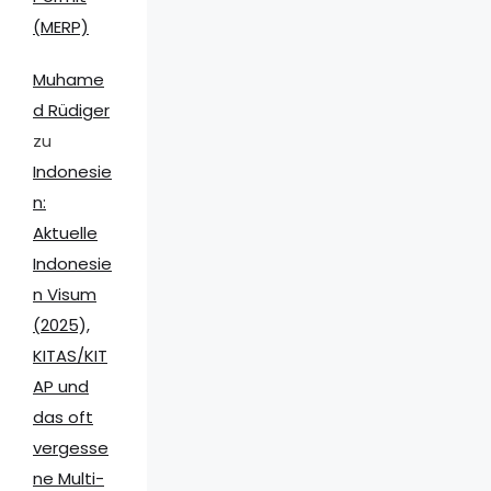
(MERP)
Muhame
d Rüdiger
zu
Indonesie
n:
Aktuelle
Indonesie
n Visum
(2025),
KITAS/KIT
AP und
das oft
vergesse
ne Multi-