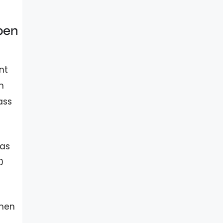
ben
nt
n
ass
das
0
onen