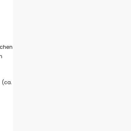
achen
n
 (ca.