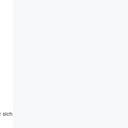
r sich
n