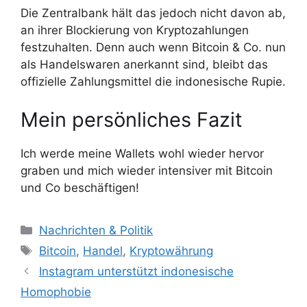
Die Zentralbank hält das jedoch nicht davon ab,
an ihrer Blockierung von Kryptozahlungen
festzuhalten. Denn auch wenn Bitcoin & Co. nun
als Handelswaren anerkannt sind, bleibt das
offizielle Zahlungsmittel die indonesische Rupie.
Mein persönliches Fazit
Ich werde meine Wallets wohl wieder hervor
graben und mich wieder intensiver mit Bitcoin
und Co beschäftigen!
K
Nachrichten & Politik
a
S
Bitcoin
,
Handel
,
Kryptowährung
t
c
Instagram unterstützt indonesische
e
h
Homophobie
g
l