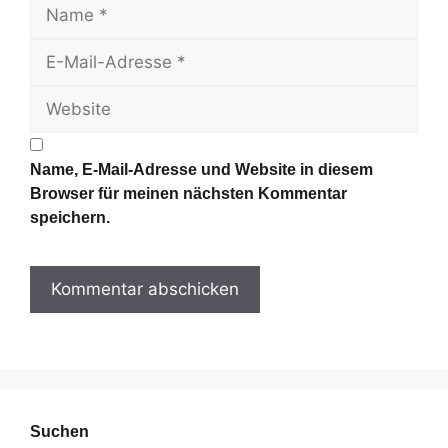
N
a
E
m
-
e
W
M
e
a
b
i
s
l
Name, E-Mail-Adresse und Website in diesem
i
-
Browser für meinen nächsten Kommentar
t
A
speichern.
e
d
r
e
s
s
e
Suchen