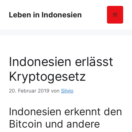
Z
u
Leben in Indonesien
Menü
m
I
n
h
a
l
Indonesien erlässt
t
s
Kryptogesetz
p
r
20. Februar 2019
von
Silvio
i
n
g
Indonesien erkennt den
e
Bitcoin und andere
n