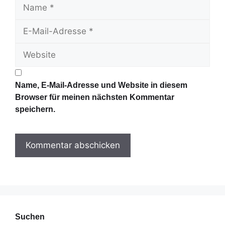
N
a
E
m
-
e
W
M
e
a
b
i
s
l
Name, E-Mail-Adresse und Website in diesem
i
-
Browser für meinen nächsten Kommentar
t
A
speichern.
e
d
r
e
s
s
e
Suchen