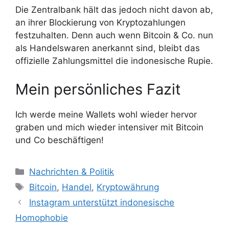
Die Zentralbank hält das jedoch nicht davon ab,
an ihrer Blockierung von Kryptozahlungen
festzuhalten. Denn auch wenn Bitcoin & Co. nun
als Handelswaren anerkannt sind, bleibt das
offizielle Zahlungsmittel die indonesische Rupie.
Mein persönliches Fazit
Ich werde meine Wallets wohl wieder hervor
graben und mich wieder intensiver mit Bitcoin
und Co beschäftigen!
K
Nachrichten & Politik
a
S
Bitcoin
,
Handel
,
Kryptowährung
t
c
Instagram unterstützt indonesische
e
h
Homophobie
g
l