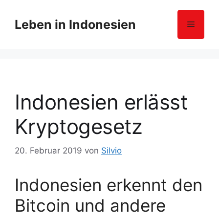
Z
u
Leben in Indonesien
Menü
m
I
n
h
a
l
Indonesien erlässt
t
s
Kryptogesetz
p
r
20. Februar 2019
von
Silvio
i
n
g
Indonesien erkennt den
e
Bitcoin und andere
n