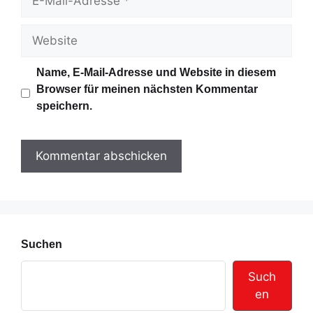
e
-
M
W
a
e
i
b
Name, E-Mail-Adresse und Website in diesem
l
s
Browser für meinen nächsten Kommentar
-
i
speichern.
A
t
d
e
r
e
s
s
e
Suchen
Such
en