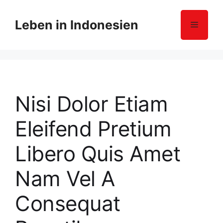
Z
u
Leben in Indonesien
Menü
m
I
n
h
a
l
Nisi Dolor Etiam
t
s
Eleifend Pretium
p
r
Libero Quis Amet
i
n
Nam Vel A
g
e
Consequat
n