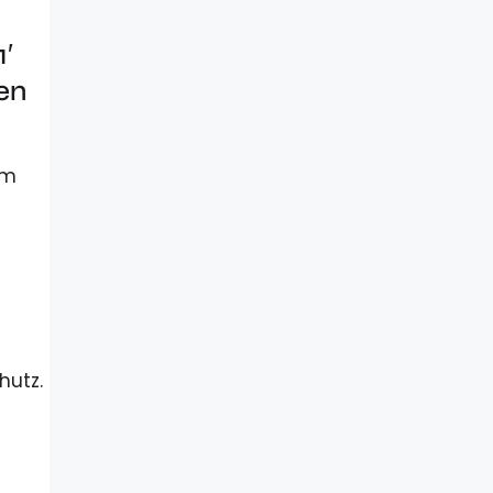
′
en
em
hutz.