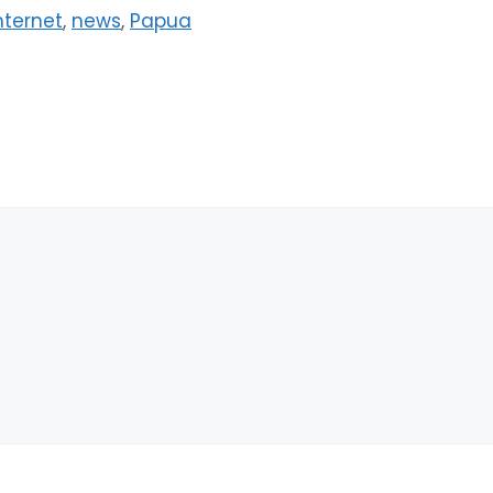
nternet
,
news
,
Papua