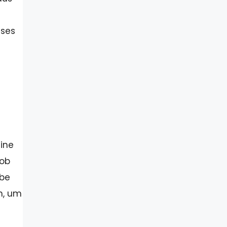
eses
eine
 ob
ebe
n, um