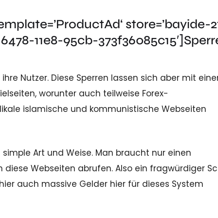
mplate=’ProductAd‘ store=’bayide-21
-6478-11e8-95cb-373f36085c15′]Sperr
ihre Nutzer. Diese Sperren lassen sich aber mit ein
elseiten, worunter auch teilweise Forex-
adikale islamische und kommunistische Webseiten
f simple Art und Weise. Man braucht nur einen
diese Webseiten abrufen. Also ein fragwürdiger Sc
hier auch massive Gelder hier für dieses System