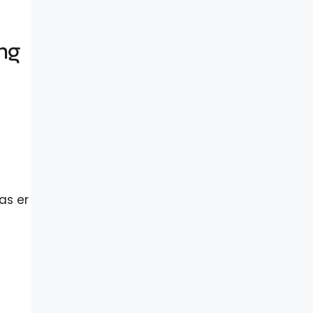
ng
as er