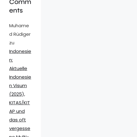
Comm
ents
Muhame
d Rüdiger
zu
Indonesie
n:
Aktuelle
Indonesie
n Visum
(2025),
KITAS/KIT
AP und
das oft
vergesse
ne Multi-