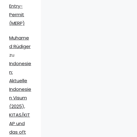
Entry-
Permit
(MERP)
Muhame
d Rüdiger
zu
Indonesie
n:
Aktuelle
Indonesie
n Visum
(2025),
KITAS/KIT
AP und
das oft