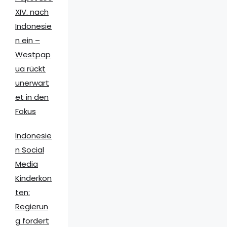
XIV. nach
Indonesie
n ein –
Westpap
ua rückt
unerwart
et in den
Fokus
Indonesie
n Social
Media
Kinderkon
ten:
Regierun
g fordert