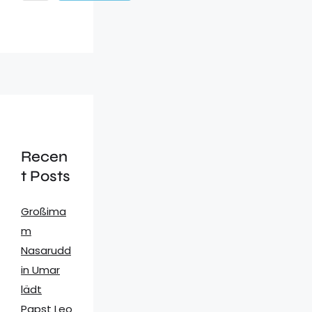
Recen
t Posts
Großima
m
Nasarudd
in Umar
lädt
Papst Leo