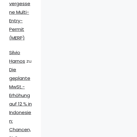
vergesse
ne Multi-
Entry-
Permit
(MERP)
Silvio
Harnos
zu
Die
geplante
MwSt.-
Erhöhung
auf 12 % in
Indonesie
n:
Chancen,