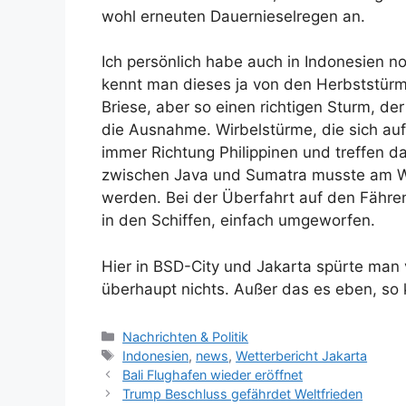
wohl erneuten Dauernieselregen an.
Ich persönlich habe auch in Indonesien no
kennt man dieses ja von den Herbststür
Briese, aber so einen richtigen Sturm, de
die Ausnahme. Wirbelstürme, die sich auf
immer Richtung Philippinen und treffen d
zwischen Java und Sumatra musste am Wo
werden. Bei der Überfahrt auf den Fähre
in den Schiffen, einfach umgeworfen.
Hier in BSD-City und Jakarta spürte ma
überhaupt nichts. Außer das es eben, so
K
Nachrichten & Politik
a
S
Indonesien
,
news
,
Wetterbericht Jakarta
t
c
Bali Flughafen wieder eröffnet
e
h
Trump Beschluss gefährdet Weltfrieden