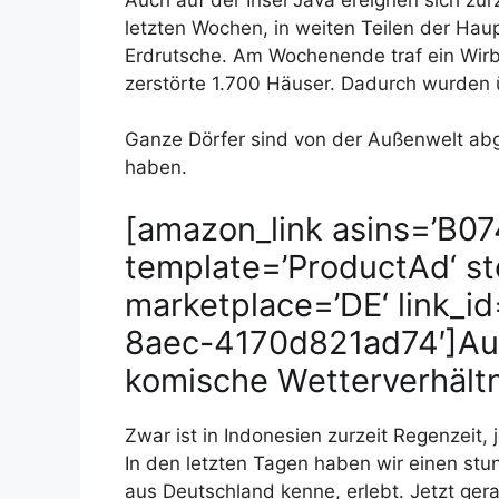
letzten Wochen, in weiten Teilen der Hau
Erdrutsche. Am Wochenende traf ein Wirbe
zerstörte 1.700 Häuser. Dadurch wurden
Ganze Dörfer sind von der Außenwelt abg
haben.
[amazon_link asins=’B0
template=’ProductAd‘ st
marketplace=’DE‘ link_
8aec-4170d821ad74′]Auc
komische Wetterverhältn
Zwar ist in Indonesien zurzeit Regenzeit, 
In den letzten Tagen haben wir einen stu
aus Deutschland kenne, erlebt. Jetzt ge