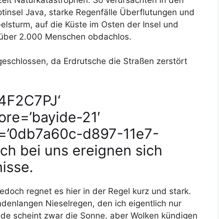
ptinsel Java, starke Regenfälle Überflutungen und
lsturm, auf die Küste im Osten der Insel und
 über 2.000 Menschen obdachlos.
eschlossen, da Erdrutsche die Straßen zerstört
74F2C7PJ‘
ore=’bayide-21′
id=’0db7a60c-d897-11e7-
h bei uns ereignen sich
isse.
jedoch regnet es hier in der Regel kurz und stark.
ndenlangen Nieselregen, den ich eigentlich nur
rade scheint zwar die Sonne, aber Wolken kündigen