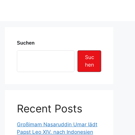
Suchen
Suc
hen
Recent Posts
Großimam Nasaruddin Umar lädt
Papst Leo XIV. nach Indonesien