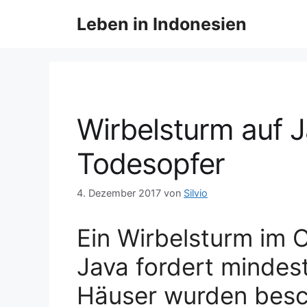
Z
Leben in Indonesien
u
m
I
n
h
a
Wirbelsturm auf J
l
t
Todesopfer
s
p
4. Dezember 2017
von
Silvio
r
i
n
Ein Wirbelsturm im 
g
Java fordert minde
e
n
Häuser wurden besc