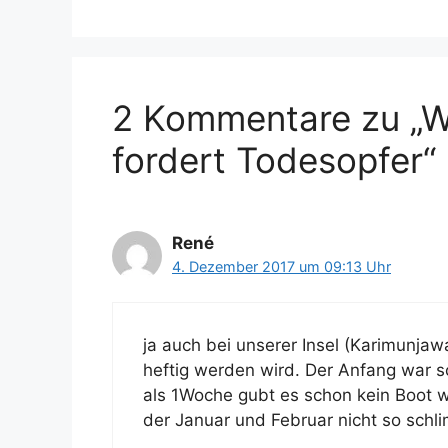
g
l
o
a
r
g
i
w
e
ö
2 Kommentare zu „W
n
r
t
fordert Todesopfer“
e
r
René
4. Dezember 2017 um 09:13 Uhr
ja auch bei unserer Insel (Karimunjaw
heftig werden wird. Der Anfang war s
als 1Woche gubt es schon kein Boot w
der Januar und Februar nicht so sch