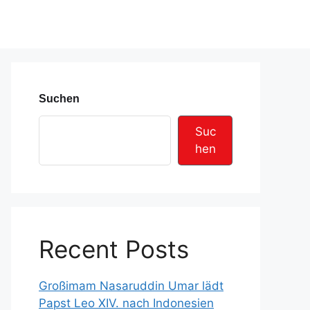
Suchen
Suc
hen
Recent Posts
Großimam Nasaruddin Umar lädt
Papst Leo XIV. nach Indonesien