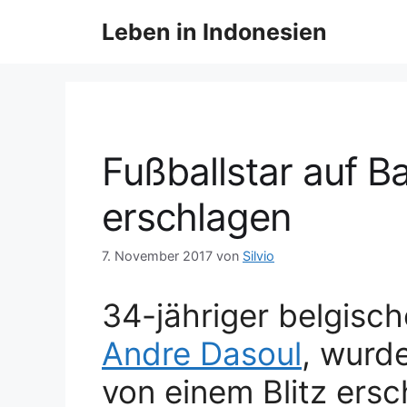
Z
Leben in Indonesien
u
m
I
n
h
a
Fußballstar auf Bal
l
t
erschlagen
s
p
7. November 2017
von
Silvio
r
i
n
34-jähriger belgisc
g
Andre Dasoul
, wurde
e
n
von einem Blitz ersc