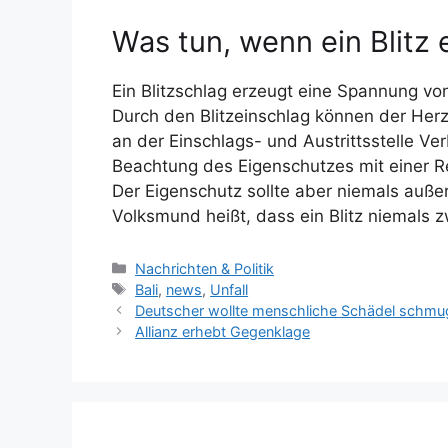
Was tun, wenn ein Blitz 
Ein Blitzschlag erzeugt eine Spannung vo
Durch den Blitzeinschlag können der Her
an der Einschlags- und Austrittsstelle Ver
Beachtung des Eigenschutzes mit einer R
Der Eigenschutz sollte aber niemals auß
Volksmund heißt, dass ein Blitz niemals z
K
Nachrichten & Politik
a
S
Bali
,
news
,
Unfall
t
c
Deutscher wollte menschliche Schädel schmu
e
h
Allianz erhebt Gegenklage
g
l
o
a
r
g
i
w
e
ö