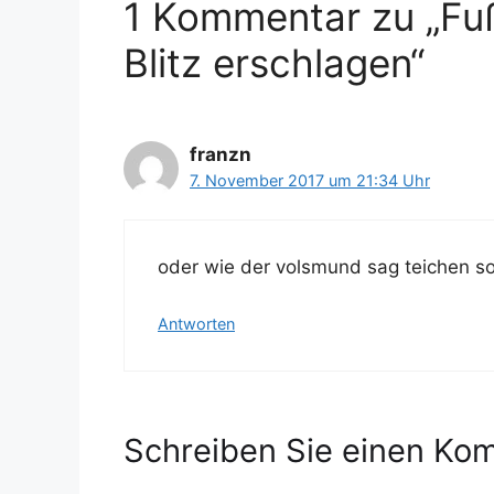
1 Kommentar zu „Fußb
n
r
t
Blitz erschlagen“
e
r
franzn
7. November 2017 um 21:34 Uhr
oder wie der volsmund sag teichen so
Antworten
Schreiben Sie einen Ko