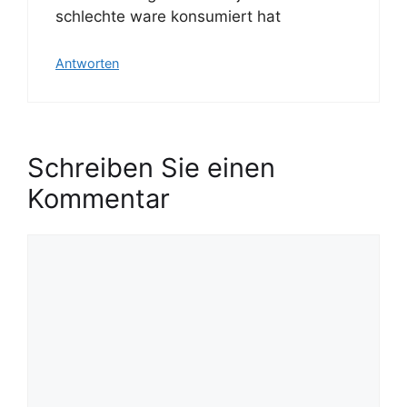
schlechte ware konsumiert hat
Antworten
Schreiben Sie einen
Kommentar
K
o
m
m
e
n
t
a