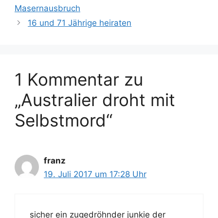
h
Masernausbruch
g
l
16 und 71 Jährige heiraten
o
a
r
g
i
w
e
ö
n
1 Kommentar zu
r
t
„Australier droht mit
e
r
Selbstmord“
franz
19. Juli 2017 um 17:28 Uhr
sicher ein zugedröhnder junkie der