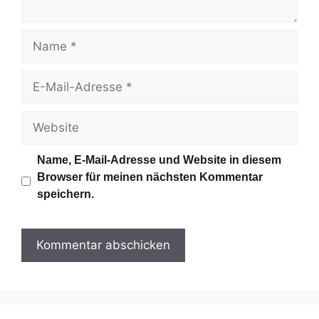
r
N
a
m
E
e
-
M
W
a
e
i
b
Name, E-Mail-Adresse und Website in diesem
l
s
Browser für meinen nächsten Kommentar
-
i
speichern.
A
t
d
e
r
e
s
s
e