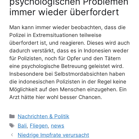
psychologischen Problemen
immer wieder überfordert
Man kann immer wieder beobachten, dass die
Polizei in Extremsituationen teilweise
überfordert ist, und reagieren. Dieses wird auch
dadurch verstärkt, dass es in Indonesien weder
für Polizisten, noch für Opfer und den Tätern
eine psychologische Betreuung geleistet wird.
Insbesondere bei Selbstmordabsichten haben
die indonesischen Polizisten in der Regel keine
Möglichkeit auf den Menschen einzugehen. Ein
Arzt hätte hier wohl besser Chancen.
K
Nachrichten & Politik
a
S
Bali
,
Fliegen
,
news
t
c
Niedrige Impfrate verursacht
e