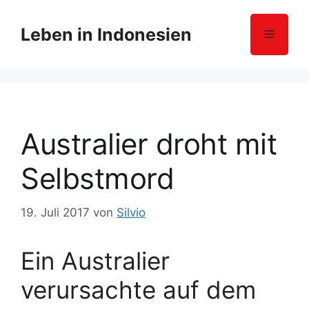
Z
u
Leben in Indonesien
Menü
m
I
n
h
a
l
Australier droht mit
t
s
Selbstmord
p
r
19. Juli 2017
von
Silvio
i
n
g
Ein Australier
e
verursachte auf dem
n