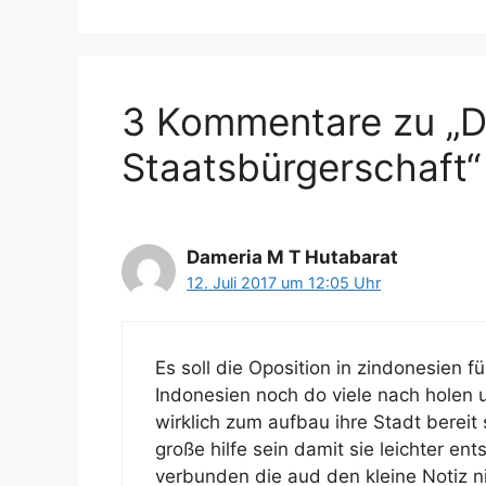
g
l
o
a
r
g
i
w
e
ö
3 Kommentare zu „D
n
r
t
Staatsbürgerschaft“
e
r
Dameria M T Hutabarat
12. Juli 2017 um 12:05 Uhr
Es soll die Oposition in zindonesien 
Indonesien noch do viele nach holen u
wirklich zum aufbau ihre Stadt bereit 
große hilfe sein damit sie leichter en
verbunden die aud den kleine Notiz ni