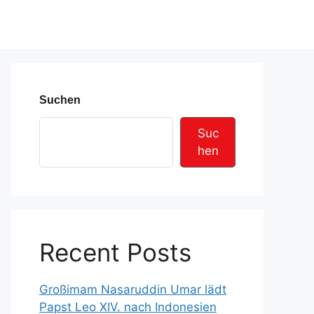
Suchen
Suc
hen
Recent Posts
Großimam Nasaruddin Umar lädt
Papst Leo XIV. nach Indonesien