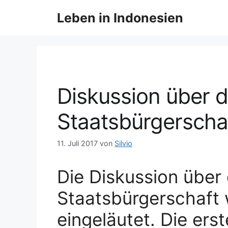
Z
Leben in Indonesien
u
m
I
n
h
a
Diskussion über 
l
t
Staatsbürgerscha
s
p
11. Juli 2017
von
Silvio
r
i
n
Die Diskussion über
g
Staatsbürgerschaft 
e
n
eingeläutet. Die ers