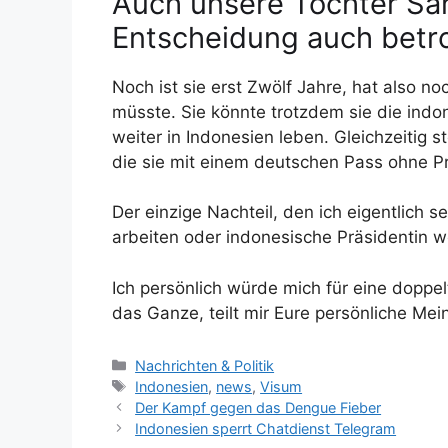
Auch unsere Tochter Sar
Entscheidung auch betr
Noch ist sie erst Zwölf Jahre, hat also no
müsste. Sie könnte trotzdem sie die ind
weiter in Indonesien leben. Gleichzeitig s
die sie mit einem deutschen Pass ohne P
Der einzige Nachteil, den ich eigentlich se
arbeiten oder indonesische Präsidentin w
Ich persönlich würde mich für eine doppe
das Ganze, teilt mir Eure persönliche Me
K
Nachrichten & Politik
a
S
Indonesien
,
news
,
Visum
t
c
Der Kampf gegen das Dengue Fieber
e
h
Indonesien sperrt Chatdienst Telegram