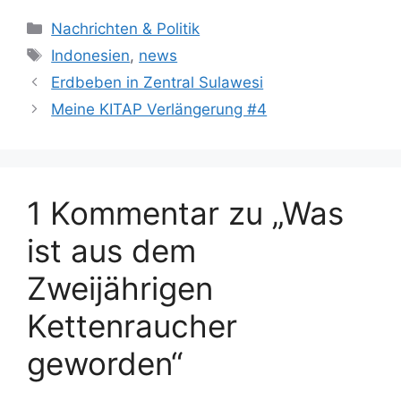
K
Nachrichten & Politik
a
S
Indonesien
,
news
t
c
Erdbeben in Zentral Sulawesi
e
h
Meine KITAP Verlängerung #4
g
l
o
a
r
g
i
w
1 Kommentar zu „Was
e
ö
n
r
ist aus dem
t
e
Zweijährigen
r
Kettenraucher
geworden“