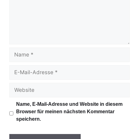
m
e
n
t
a
r
N
a
m
E
e
-
M
W
a
e
i
b
Name, E-Mail-Adresse und Website in diesem
l
s
Browser für meinen nächsten Kommentar
-
i
speichern.
A
t
d
e
r