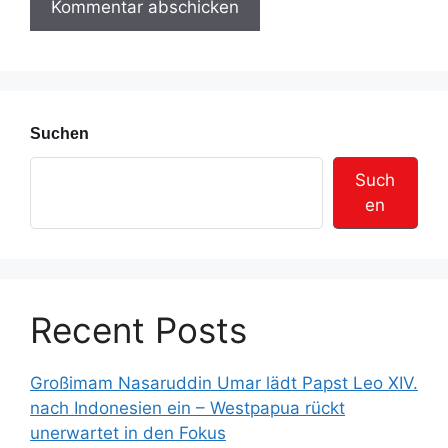
e
s
s
e
Suchen
Such
en
Recent Posts
Großimam Nasaruddin Umar lädt Papst Leo XIV.
nach Indonesien ein – Westpapua rückt
unerwartet in den Fokus