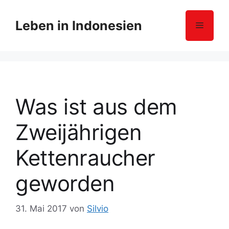
Z
u
Leben in Indonesien
Menü
m
I
n
h
a
l
Was ist aus dem
t
s
Zweijährigen
p
r
Kettenraucher
i
n
geworden
g
e
31. Mai 2017
von
Silvio
n