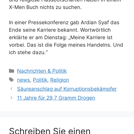
X-Men Buch nichts zu suchen.
In einer Pressekonferenz gab Ardian Syaf das
Ende seine Karriere bekannt. Wortwörtlich
erklärte er am Dienstag: „Meine Karriere ist
vorbei. Das ist die Folge meines Handelns. Und
ich stehe dazu.“
K
Nachrichten & Politik
a
S
news
,
Politik
,
Religion
t
c
Säureanschlag auf Korruptionsbekämpfer
e
h
11 Jahre für 29,7 Gramm Drogen
g
l
o
a
r
g
i
w
Schreiben Sie einen
e
ö