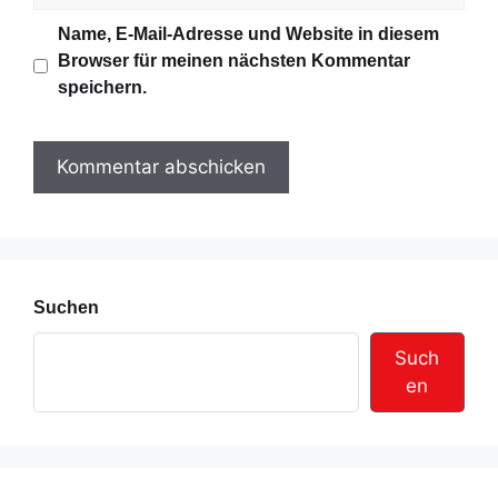
i
b
Name, E-Mail-Adresse und Website in diesem
l
s
Browser für meinen nächsten Kommentar
-
i
speichern.
A
t
d
e
r
e
s
s
e
Suchen
Such
en