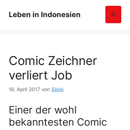
Z
u
Leben in Indonesien
Menü
m
I
n
h
a
l
Comic Zeichner
t
s
verliert Job
p
r
16. April 2017
von
Silvio
i
n
g
Einer der wohl
e
bekanntesten Comic
n