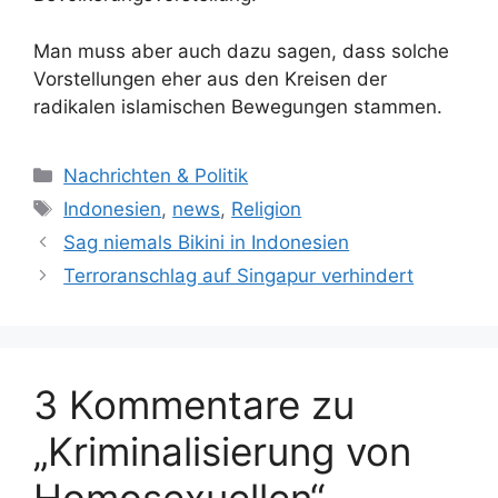
Man muss aber auch dazu sagen, dass solche
Vorstellungen eher aus den Kreisen der
radikalen islamischen Bewegungen stammen.
K
Nachrichten & Politik
a
S
Indonesien
,
news
,
Religion
t
c
Sag niemals Bikini in Indonesien
e
h
Terroranschlag auf Singapur verhindert
g
l
o
a
r
g
i
w
3 Kommentare zu
e
ö
n
r
„Kriminalisierung von
t
e
Homosexuellen“