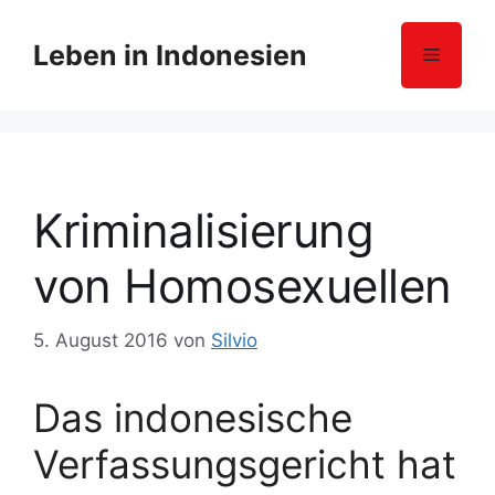
Z
u
Leben in Indonesien
Menü
m
I
n
h
a
l
Kriminalisierung
t
s
von Homosexuellen
p
r
5. August 2016
von
Silvio
i
n
g
Das indonesische
e
Verfassungsgericht hat
n