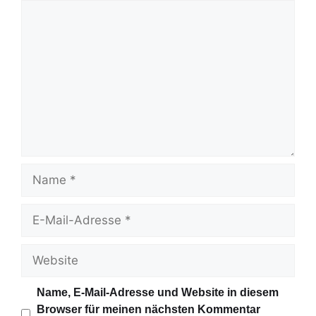
K
o
m
m
e
n
t
a
r
N
a
m
E
e
-
M
W
a
e
i
b
Name, E-Mail-Adresse und Website in diesem
l
s
Browser für meinen nächsten Kommentar
-