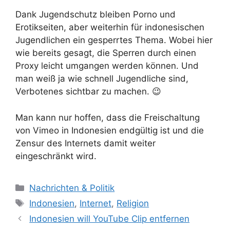
Dank Jugendschutz bleiben Porno und
Erotikseiten, aber weiterhin für indonesischen
Jugendlichen ein gesperrtes Thema. Wobei hier
wie bereits gesagt, die Sperren durch einen
Proxy leicht umgangen werden können. Und
man weiß ja wie schnell Jugendliche sind,
Verbotenes sichtbar zu machen. 😉
Man kann nur hoffen, dass die Freischaltung
von Vimeo in Indonesien endgültig ist und die
Zensur des Internets damit weiter
eingeschränkt wird.
K
Nachrichten & Politik
a
S
Indonesien
,
Internet
,
Religion
t
c
Indonesien will YouTube Clip entfernen
e
h