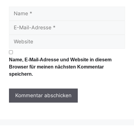
N
a
E
m
-
e
W
M
e
a
b
i
s
l
Name, E-Mail-Adresse und Website in diesem
i
-
Browser für meinen nächsten Kommentar
t
A
speichern.
e
d
r
e
s
s
e