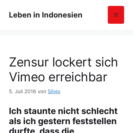
Z
u
Leben in Indonesien
Menü
m
I
n
h
a
l
Zensur lockert sich
t
s
Vimeo erreichbar
p
r
5. Juli 2016
von
Silvio
i
n
g
Ich staunte nicht schlecht
e
als ich gestern feststellen
n
durfte, dass die