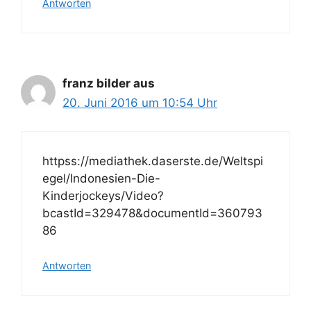
Antworten
franz bilder aus
20. Juni 2016 um 10:54 Uhr
httpss://mediathek.daserste.de/Weltspi
egel/Indonesien-Die-
Kinderjockeys/Video?
bcastId=329478&documentId=360793
86
Antworten